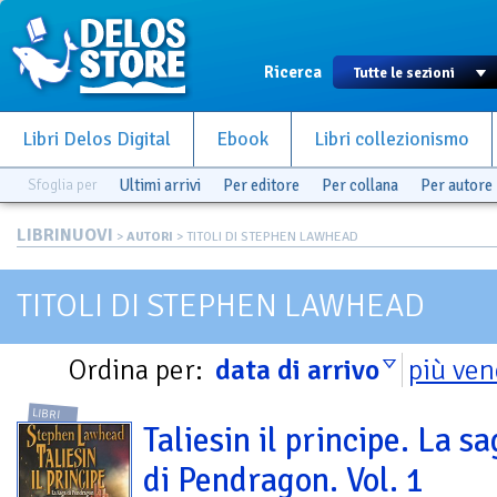
Ricerca
Libri Delos Digital
Ebook
Libri collezionismo
Sfoglia per
Ultimi arrivi
Per editore
Per collana
Per autore
LIBRINUOVI
>
AUTORI
> TITOLI DI STEPHEN LAWHEAD
TITOLI DI STEPHEN LAWHEAD
Ordina per:
data di arrivo
più ven
LIBRI
Taliesin il principe. La s
di Pendragon. Vol. 1