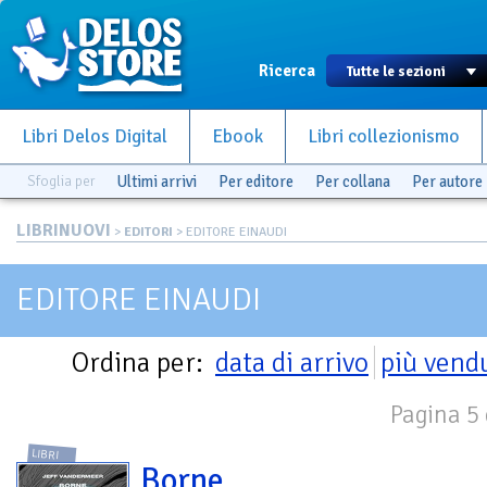
Ricerca
Libri Delos Digital
Ebook
Libri collezionismo
Sfoglia per
Ultimi arrivi
Per editore
Per collana
Per autore
LIBRINUOVI
>
EDITORI
> EDITORE EINAUDI
EDITORE EINAUDI
Ordina per:
data di arrivo
più vend
Pagina 5 
LIBRI
Borne