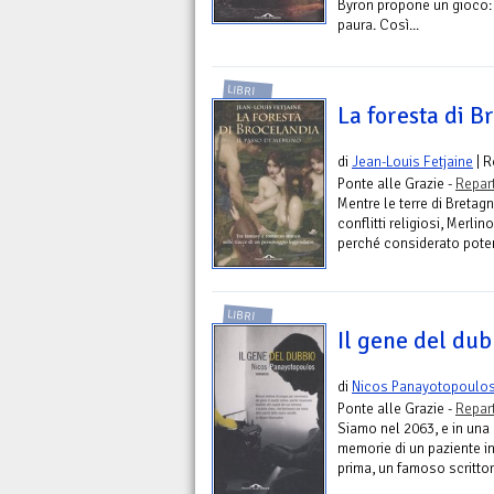
Byron propone un gioco: 
paura. Così...
LIBRI
La foresta di B
di
Jean-Louis Fetjaine
| 
Ponte alle Grazie -
Repar
Mentre le terre di Bretag
conflitti religiosi, Merli
perché considerato poten
LIBRI
Il gene del dub
di
Nicos Panayotopoulo
Ponte alle Grazie -
Repar
Siamo nel 2063, e in una 
memorie di un paziente in f
prima, un famoso scrittore