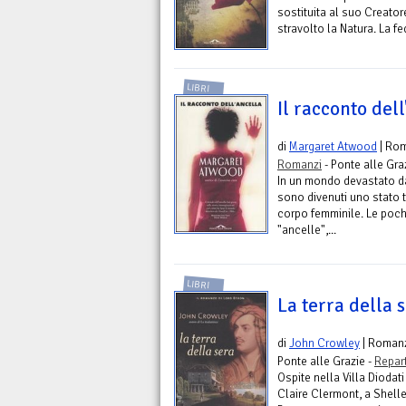
sostituita al suo Creatore
stravolto la Natura. La f
LIBRI
Il racconto dell
di
Margaret Atwood
| Ro
Romanzi
- Ponte alle Gra
In un mondo devastato dal
sono divenuti uno stato t
corpo femminile. Le poche
"ancelle",...
LIBRI
La terra della 
di
John Crowley
| Roman
Ponte alle Grazie -
Repar
Ospite nella Villa Dioda
Claire Clermont, a Shell