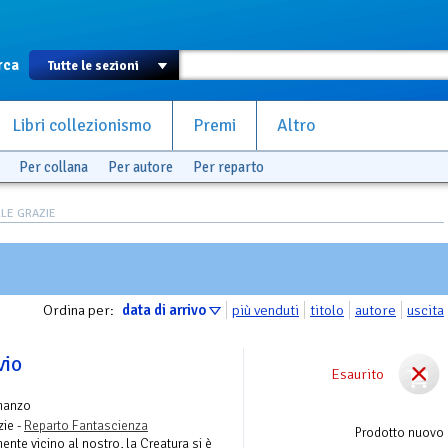
rca
Libri collezionismo
Premi
Altro
Per collana
Per autore
Per reparto
LE GRAZIE
Ordina per:
data di arrivo
più venduti
titolo
autore
uscita
vio
Esaurito
manzo
zie -
Reparto Fantascienza
Prodotto nuovo
nte vicino al nostro, la Creatura si è