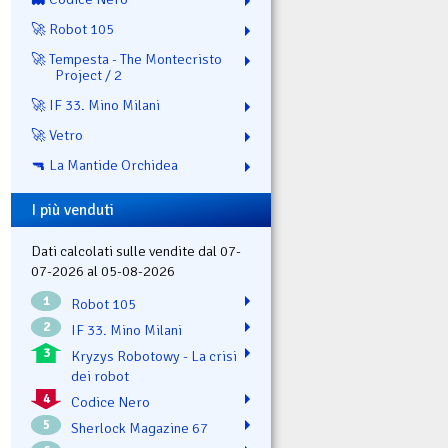
🚀 Robot 105
🚀 Tempesta - The Montecristo
Project / 2
🚀 IF 33. Mino Milani
🚀 Vetro
🔫 La Mantide Orchidea
I più venduti
Dati calcolati sulle vendite dal 07-
07-2026 al 05-08-2026
1
Robot 105
2
IF 33. Mino Milani
3
Kryzys Robotowy - La crisi
dei robot
4
Codice Nero
5
Sherlock Magazine 67