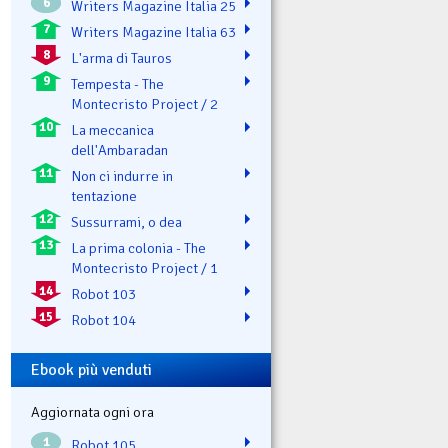
6
Writers Magazine Italia 25
7
Writers Magazine Italia 63
8
L'arma di Tauros
9
Tempesta - The
Montecristo Project / 2
10
La meccanica
dell'Ambaradan
11
Non ci indurre in
tentazione
12
Sussurrami, o dea
13
La prima colonia - The
Montecristo Project / 1
14
Robot 103
15
Robot 104
Ebook più venduti
Aggiornata ogni ora
1
Robot 105