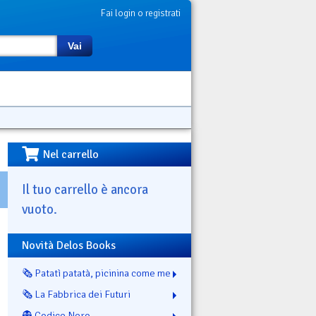
Fai login o registrati
Vai
Nel carrello
Il tuo carrello è ancora
vuoto.
Novità Delos Books
🗞️ Patatì patatà, picinina come me
🗞️ La Fabbrica dei Futuri
👻 Codice Nero