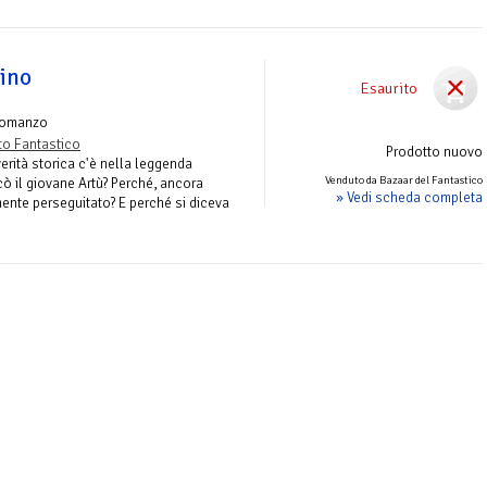
lino
Esaurito
Romanzo
to Fantastico
Prodotto nuovo
erità storica c'è nella leggenda
Venduto da Bazaar del Fantastico
ò il giovane Artù? Perché, ancora
» Vedi scheda completa
ente perseguitato? E perché si diceva