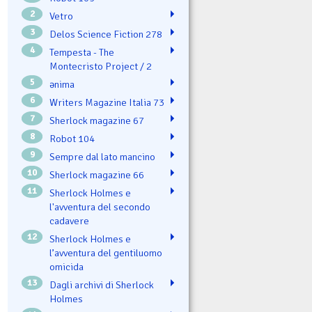
2
Vetro
3
Delos Science Fiction 278
4
Tempesta - The
Montecristo Project / 2
5
ənima
6
Writers Magazine Italia 73
7
Sherlock magazine 67
8
Robot 104
9
Sempre dal lato mancino
10
Sherlock magazine 66
11
Sherlock Holmes e
l'avventura del secondo
cadavere
12
Sherlock Holmes e
l’avventura del gentiluomo
omicida
13
Dagli archivi di Sherlock
Holmes