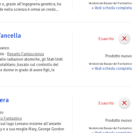
Venduto da Bazaar del Fantastico
 e, grazie all’ingegneria genetica, ha
» Vedi scheda completa
ede nella scienza è ormai un credo...
'ancella
Esaurito
manzo
zie -
Reparto Fantascienza
Prodotto nuovo
le radiazioni atomiche, gli Stati Uniti
Venduto da Bazaar del Fantastico
otalitario, basato sul controllo del
» Vedi scheda completa
 donne in grado di avere figli, le
sera
Esaurito
zo
to Fantastico
Prodotto nuovo
ti sul lago Lemano insieme all'amante
Venduto da Bazaar del Fantastico
ey e a sua moglie Mary, George Gordon
» Vedi scheda completa