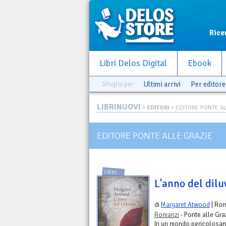
Rice
Libri Delos Digital
Ebook
Sfoglia per
Ultimi arrivi
Per editore
LIBRINUOVI
>
EDITORI
> EDITORE PONTE AL
EDITORE PONTE ALLE GRAZIE
LIBRI
L'anno del dilu
di
Margaret Atwood
| Ro
Romanzi
- Ponte alle Gra
In un mondo pericolosame