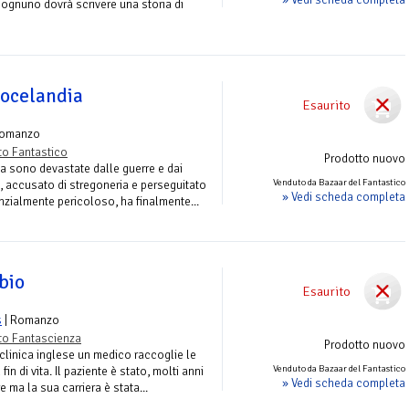
ognuno dovrà scrivere una storia di
rocelandia
Esaurito
Romanzo
to Fantastico
Prodotto nuovo
na sono devastate dalle guerre e dai
Venduto da Bazaar del Fantastico
no, accusato di stregoneria e perseguitato
» Vedi scheda completa
zialmente pericoloso, ha finalmente...
bio
Esaurito
s
| Romanzo
to Fantascienza
Prodotto nuovo
clinica inglese un medico raccoglie le
Venduto da Bazaar del Fantastico
in di vita. Il paziente è stato, molti anni
» Vedi scheda completa
 ma la sua carriera è stata...