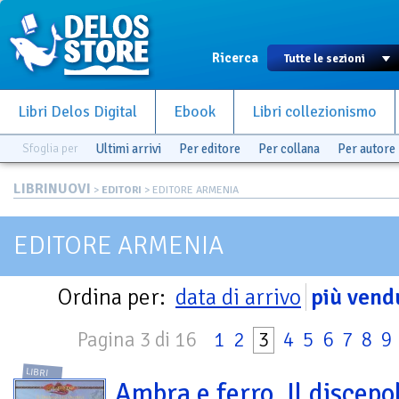
Ricerca
Libri Delos Digital
Ebook
Libri collezionismo
Sfoglia per
Ultimi arrivi
Per editore
Per collana
Per autore
LIBRINUOVI
>
EDITORI
> EDITORE ARMENIA
EDITORE ARMENIA
Ordina per:
data di arrivo
più vend
Pagina 3 di 16
1
2
3
4
5
6
7
8
9
LIBRI
Ambra e ferro. Il discepo