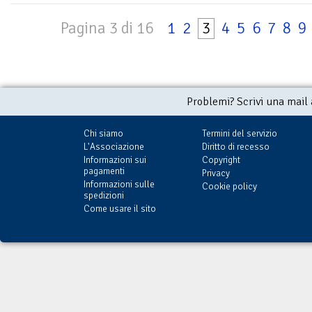
Pagina 3 di 16
1
2
3
4
5
6
7
8
9
Problemi? Scrivi una mail
Chi siamo
Termini del servizio
L'Associazione
Diritto di recesso
Informazioni sui
Copyright
pagamenti
Privacy
Informazioni sulle
Cookie policy
spedizioni
Come usare il sito