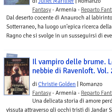
di
Juliet Marillier
| Romanzo
Fantasy
- Armenia -
Reparto Fant
Dal deserto cocente di Anauroch al labirin
Sotterraneo, ha luogo un'epica ricerca della
Ragno che si svolge in un susseguirsi di even
LIBRI
Il vampiro delle brume. 
nebbie di Ravenloft. Vol. 
di
Christie Golden
| Romanzo
Fantasy
- Armenia -
Reparto Fant
Una delicata storia di amore perd
vissuta attraverso gli occhi tristi di Jandar S