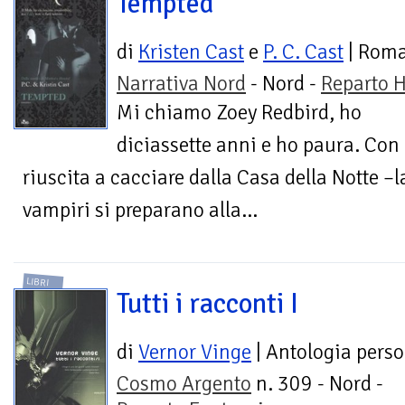
Tempted
di
Kristen Cast
e
P. C. Cast
| Rom
Narrativa Nord
- Nord -
Reparto H
Mi chiamo Zoey Redbird, ho
diciassette anni e ho paura. Con 
riuscita a cacciare dalla Casa della Notte –la
vampiri si preparano alla...
LIBRI
Tutti i racconti I
di
Vernor Vinge
| Antologia pers
Cosmo Argento
n. 309 - Nord -