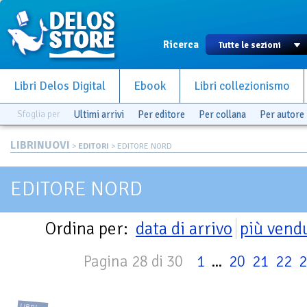
Ricerca
Libri Delos Digital
Ebook
Libri collezionismo
Sfoglia per
Ultimi arrivi
Per editore
Per collana
Per autore
LIBRINUOVI
>
EDITORI
> EDITORE NORD
EDITORE NORD
Ordina per:
data di arrivo
più vend
Pagina 28 di 30
1
...
20
21
22
2