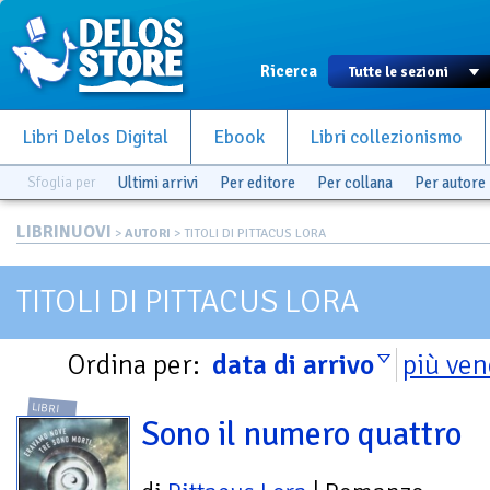
Ricerca
Libri Delos Digital
Ebook
Libri collezionismo
Sfoglia per
Ultimi arrivi
Per editore
Per collana
Per autore
LIBRINUOVI
>
AUTORI
> TITOLI DI PITTACUS LORA
TITOLI DI PITTACUS LORA
Ordina per:
data di arrivo
più ven
LIBRI
Sono il numero quattro