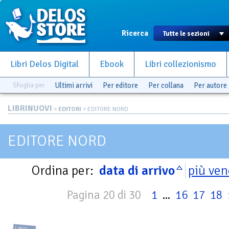
Ricerca
Libri Delos Digital
Ebook
Libri collezionismo
Sfoglia per
Ultimi arrivi
Per editore
Per collana
Per autore
LIBRINUOVI
>
EDITORI
> EDITORE NORD
EDITORE NORD
Ordina per:
data di arrivo
più ven
Pagina 20 di 30
1
...
16
17
18