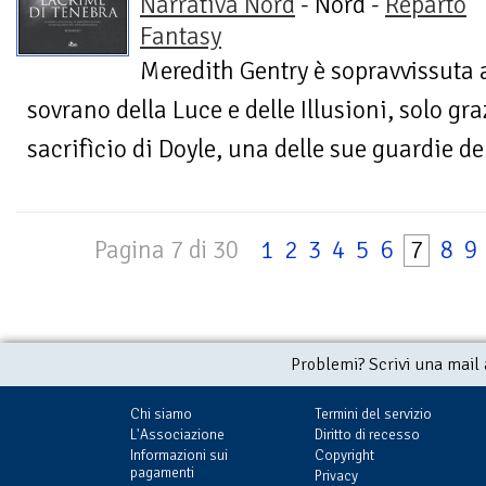
Narrativa Nord
- Nord -
Reparto
Fantasy
Meredith Gentry è sopravvissuta al
sovrano della Luce e delle Illusioni, solo graz
sacrifìcio di Doyle, una delle sue guardie del
Pagina 7 di 30
1
2
3
4
5
6
7
8
9
Problemi? Scrivi una mail
Chi siamo
Termini del servizio
L'Associazione
Diritto di recesso
Informazioni sui
Copyright
pagamenti
Privacy