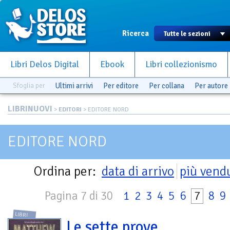
Ricerca
Libri Delos Digital
Ebook
Libri collezionismo
Sfoglia per
Ultimi arrivi
Per editore
Per collana
Per autore
LIBRINUOVI
>
EDITORI
> EDITORE NORD
EDITORE NORD
Ordina per:
data di arrivo
più vend
Pagina 7 di 30
1
2
3
4
5
6
7
8
9
LIBRI
Le sette prove