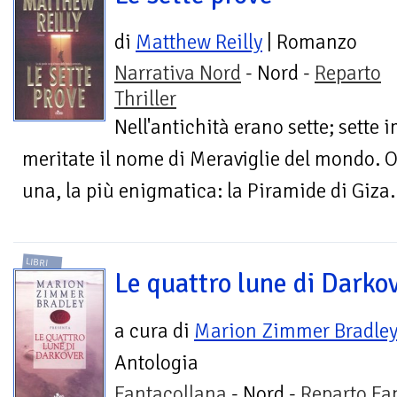
di
Matthew Reilly
| Romanzo
Narrativa Nord
- Nord -
Reparto
Thriller
Nell'antichità erano sette; sette
meritate il nome di Meraviglie del mondo. 
una, la più enigmatica: la Piramide di Giza.
LIBRI
Le quattro lune di Darko
a cura di
Marion Zimmer Bradle
Antologia
Fantacollana
- Nord -
Reparto Fa