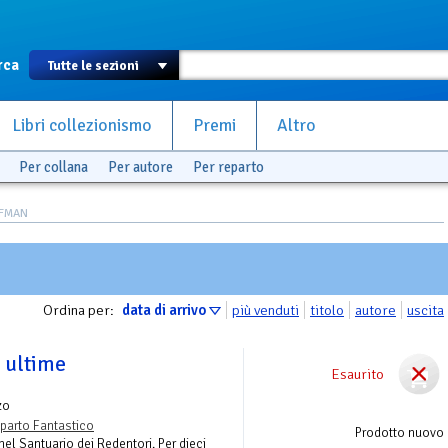
rca
Libri collezionismo
Premi
Altro
Per collana
Per autore
Per reparto
FFMAN
Ordina per:
data di arrivo
più venduti
titolo
autore
uscita
 ultime
Esaurito
zo
parto Fantastico
Prodotto nuovo
nel Santuario dei Redentori. Per dieci