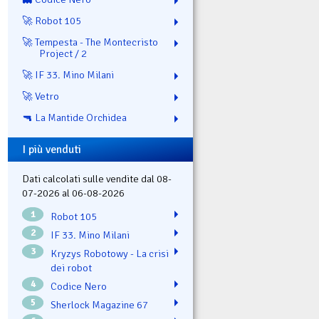
🚀 Robot 105
🚀 Tempesta - The Montecristo
Project / 2
🚀 IF 33. Mino Milani
🚀 Vetro
🔫 La Mantide Orchidea
I più venduti
Dati calcolati sulle vendite dal 08-
07-2026 al 06-08-2026
1
Robot 105
2
IF 33. Mino Milani
3
Kryzys Robotowy - La crisi
dei robot
4
Codice Nero
5
Sherlock Magazine 67