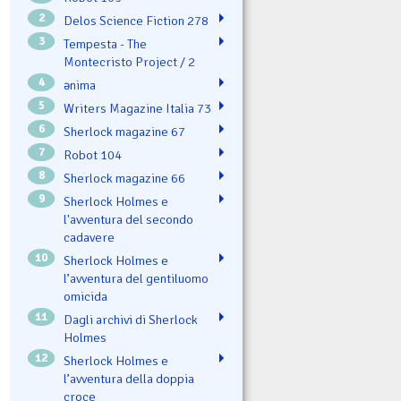
2
Delos Science Fiction 278
3
Tempesta - The
Montecristo Project / 2
4
ənima
5
Writers Magazine Italia 73
6
Sherlock magazine 67
7
Robot 104
8
Sherlock magazine 66
9
Sherlock Holmes e
l'avventura del secondo
cadavere
10
Sherlock Holmes e
l’avventura del gentiluomo
omicida
11
Dagli archivi di Sherlock
Holmes
12
Sherlock Holmes e
l’avventura della doppia
croce