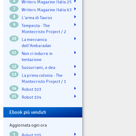
6
Writers Magazine Italia 25
7
Writers Magazine Italia 63
8
L'arma di Tauros
9
Tempesta - The
Montecristo Project / 2
10
La meccanica
dell'Ambaradan
11
Non ci indurre in
tentazione
12
Sussurrami, o dea
13
La prima colonia - The
Montecristo Project / 1
14
Robot 103
15
Robot 104
Ebook più venduti
Aggiornata ogni ora
1
Robot 105