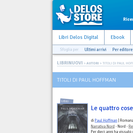
Rice
Libri Delos Digital
Ebook
Sfoglia per
Ultimi arrivi
Per editore
LIBRINUOVI
>
AUTORI
> TITOLI DI PAUL HO
TITOLI DI PAUL HOFFMAN
LIBRI
Le quattro cose
di
Paul Hoffman
| Roman
Narrativa Nord
- Nord -
Re
Per dieci anni ha vissuto 