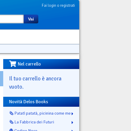
Fai login o registrati
Vai
Nel carrello
Il tuo carrello è ancora
vuoto.
Novità Delos Books
🗞️ Patatì patatà, picinina come me
🗞️ La Fabbrica dei Futuri
👻 Codice Nero