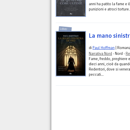
anni ha patito la fame e il
punizioni e atroci torture.
LIBRI
La mano sinistr
di
Paul Hoffman
| Roman
Narrativa Nord
- Nord -
Re
Fame, freddo, preghiere e
dieci anni, cioè da quand
Redentori, dove si venera i
peccati...