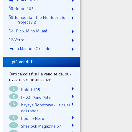
🚀 Robot 105
🚀 Tempesta - The Montecristo
Project / 2
🚀 IF 33. Mino Milani
🚀 Vetro
🔫 La Mantide Orchidea
I più venduti
Dati calcolati sulle vendite dal 08-
07-2026 al 06-08-2026
1
Robot 105
2
IF 33. Mino Milani
3
Kryzys Robotowy - La crisi
dei robot
4
Codice Nero
5
Sherlock Magazine 67