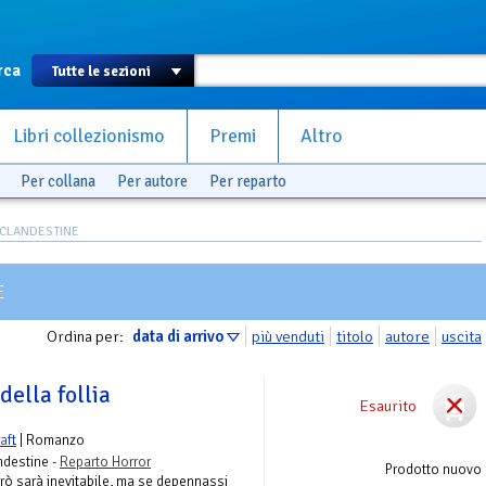
rca
Libri collezionismo
Premi
Altro
Per collana
Per autore
Per reparto
 CLANDESTINE
E
Ordina per:
data di arrivo
più venduti
titolo
autore
uscita
ella follia
Esaurito
aft
| Romanzo
ndestine -
Reparto Horror
Prodotto nuovo
erò sarà inevitabile, ma se depennassi