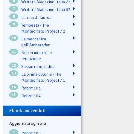
6
Writers Magazine Italia 25
7
Writers Magazine Italia 63
8
L'arma di Tauros
9
Tempesta - The
Montecristo Project / 2
10
La meccanica
dell'Ambaradan
11
Non ci indurre in
tentazione
12
Sussurrami, o dea
13
La prima colonia - The
Montecristo Project / 1
14
Robot 103
15
Robot 104
Ebook più venduti
Aggiornata ogni ora
1
Robot 105