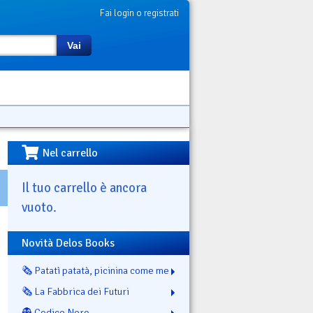
Fai login o registrati
Vai
Nel carrello
Il tuo carrello è ancora
vuoto.
Novità Delos Books
🗞️ Patatì patatà, picinina come me
🗞️ La Fabbrica dei Futuri
👻 Codice Nero