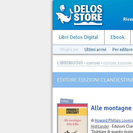
Rice
Libri Delos Digital
Ebook
Sfoglia per
Ultimi arrivi
Per editore
LIBRINUOVI
>
EDITORI
> EDITORE EDIZIONI
EDITORE EDIZIONI CLANDESTIN
LIBRI
Alle montagne d
di
Howard Phillips Lovecr
Highlander
- Edizioni Cla
"Dubitare di quanto rivel