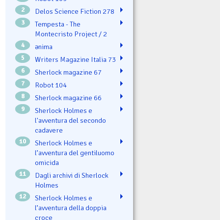
2
Delos Science Fiction 278
3
Tempesta - The
Montecristo Project / 2
4
ənima
5
Writers Magazine Italia 73
6
Sherlock magazine 67
7
Robot 104
8
Sherlock magazine 66
9
Sherlock Holmes e
l'avventura del secondo
cadavere
10
Sherlock Holmes e
l’avventura del gentiluomo
omicida
11
Dagli archivi di Sherlock
Holmes
12
Sherlock Holmes e
l’avventura della doppia
croce