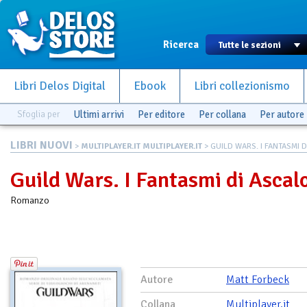
Ricerca
Libri Delos Digital
Ebook
Libri collezionismo
Sfoglia per
Ultimi arrivi
Per editore
Per collana
Per autore
LIBRI NUOVI
>
MULTIPLAYER.IT MULTIPLAYER.IT
> GUILD WARS. I FANTASMI DI
Guild Wars. I Fantasmi di Ascal
Romanzo
Autore
Matt Forbeck
Collana
Multiplayer.it