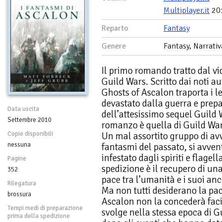
Multiplayer.it
20
Reparto
Fantasy
Genere
Fantasy, Narrativ
Il primo romando tratto dal v
Guild Wars. Scritto dai noti a
Ghosts of Ascalon traporta i l
devastato dalla guerra e prepar
Data uscita
dell’attesissimo sequel Guild
Settembre 2010
romanzo è quella di Guild Wars,
Copie disponibili
Un mal assortito gruppo di avv
nessuna
fantasmi del passato, si avven
infestato dagli spiriti e flagel
Pagine
spedizione è il recupero di una
352
pace tra l’umanità e i suoi anc
Rilegatura
Ma non tutti desiderano la pa
brossura
Ascalon non la concederà faci
Tempi medi di preparazione
svolge nella stessa epoca di G
prima della spedizione