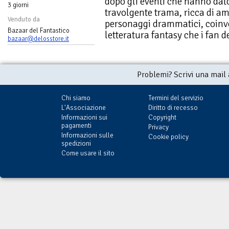
dopo gli eventi che hanno dato
3 giorni
travolgente trama, ricca di am
Venduto da
personaggi drammatici, coinvo
Bazaar del Fantastico
letteratura fantasy che i fan d
bazaar@delosstore.it
Problemi? Scrivi una mail
Chi siamo
Termini del servizio
L'Associazione
Diritto di recesso
Informazioni sui
Copyright
pagamenti
Privacy
Informazioni sulle
Cookie policy
spedizioni
Come usare il sito