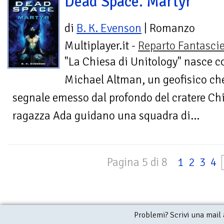
Dead Space. Martyr
di
B. K. Evenson
| Romanzo
Multiplayer.it -
Reparto Fantasci
"La Chiesa di Unitology" nasce c
Michael Altman, un geofisico ch
segnale emesso dal profondo del cratere Chi
ragazza Ada guidano una squadra di...
Pagina 5 di 8
1
2
3
4
Problemi? Scrivi una mail