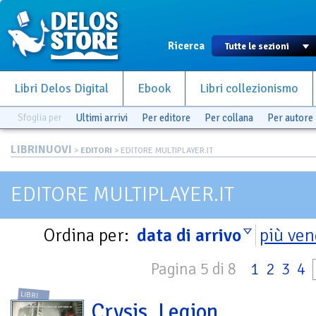
Ricerca
Libri Delos Digital
Ebook
Libri collezionismo
Sfoglia per
Ultimi arrivi
Per editore
Per collana
Per autore
LIBRINUOVI
>
EDITORI
> EDITORE MULTIPLAYER.IT
EDITORE MULTIPLAYER.IT
Ordina per:
data di arrivo
più ven
Pagina 5 di 8
1
2
3
4
LIBRI
Crysis. Legion