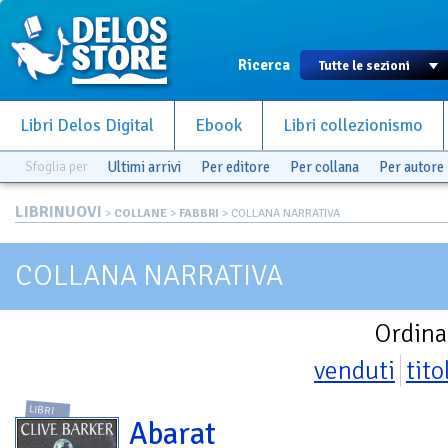
Ricerca
Libri Delos Digital
Ebook
Libri collezionismo
Sfoglia per
Ultimi arrivi
Per editore
Per collana
Per autore
LIBRINUOVI
>
COLLANE
>
FABBRI
> COLLANA NARRATIVA
COLLANA NARRATIVA
Ordina
venduti
tito
LIBRI
Abarat