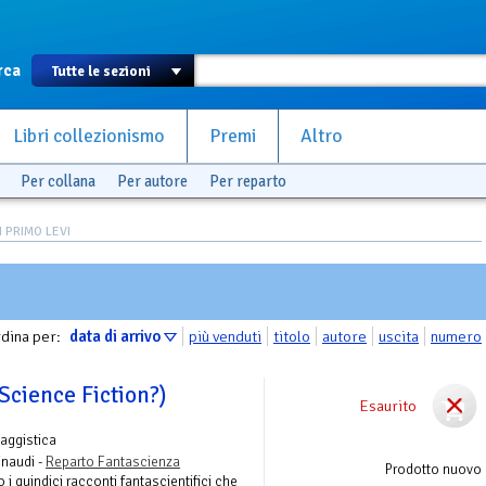
rca
Libri collezionismo
Premi
Altro
Per collana
Per autore
Per reparto
 PRIMO LEVI
dina per:
data di arrivo
più venduti
titolo
autore
uscita
numero
Science Fiction?)
Esaurito
Saggistica
inaudi -
Reparto Fantascienza
Prodotto nuovo
 i quindici racconti fantascientifici che