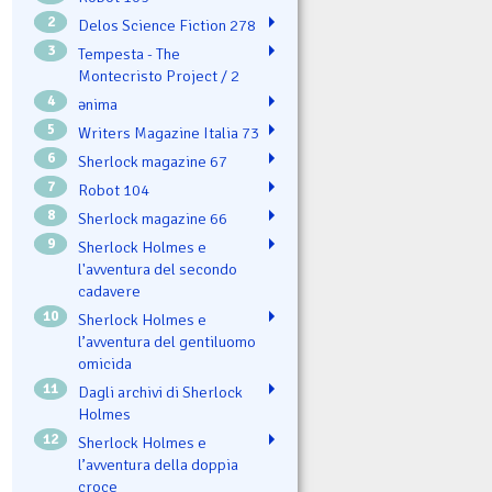
2
Delos Science Fiction 278
3
Tempesta - The
Montecristo Project / 2
4
ənima
5
Writers Magazine Italia 73
6
Sherlock magazine 67
7
Robot 104
8
Sherlock magazine 66
9
Sherlock Holmes e
l'avventura del secondo
cadavere
10
Sherlock Holmes e
l’avventura del gentiluomo
omicida
11
Dagli archivi di Sherlock
Holmes
12
Sherlock Holmes e
l’avventura della doppia
croce