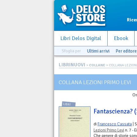
Rice
Libri Delos Digital
Ebook
Sfoglia per
Ultimi arrivi
Per editore
LIBRINUOVI
>
COLLANE
> COLLANA LEZIONI
COLLANA LEZIONI PRIMO LEVI
Or
LIBRI
Fantascienza? (
di
Francesco Cassata
| 
Lezioni Primo Levi
n. 7 - E
Che genere di storie sono