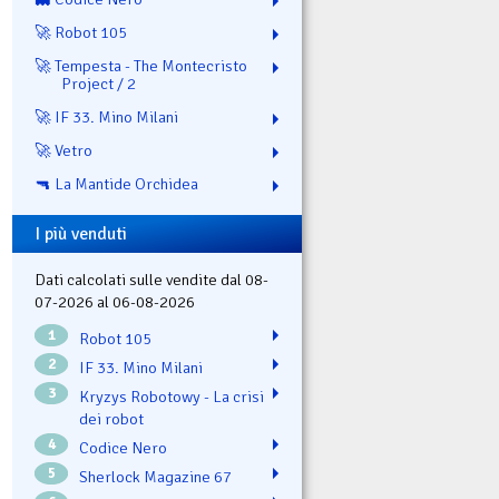
🚀 Robot 105
🚀 Tempesta - The Montecristo
Project / 2
🚀 IF 33. Mino Milani
🚀 Vetro
🔫 La Mantide Orchidea
I più venduti
Dati calcolati sulle vendite dal 08-
07-2026 al 06-08-2026
1
Robot 105
2
IF 33. Mino Milani
3
Kryzys Robotowy - La crisi
dei robot
4
Codice Nero
5
Sherlock Magazine 67