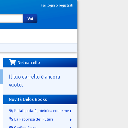
Fai login o registrati
Vai
Nel carrello
Il tuo carrello è ancora
vuoto.
Novità Delos Books
🗞️ Patatì patatà, picinina come me
🗞️ La Fabbrica dei Futuri
👻 Codice Nero