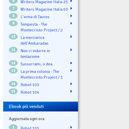
6
Writers Magazine Italia 25
7
Writers Magazine Italia 63
8
L'arma di Tauros
9
Tempesta - The
Montecristo Project / 2
10
La meccanica
dell'Ambaradan
11
Non ci indurre in
tentazione
12
Sussurrami, o dea
13
La prima colonia - The
Montecristo Project / 1
14
Robot 103
15
Robot 104
Ebook più venduti
Aggiornata ogni ora
1
Robot 105