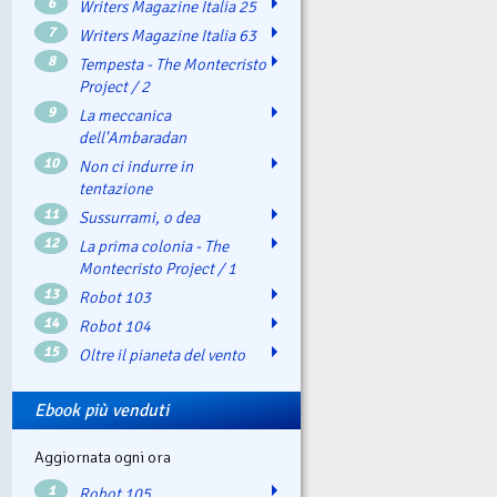
6
Writers Magazine Italia 25
7
Writers Magazine Italia 63
8
Tempesta - The Montecristo
Project / 2
9
La meccanica
dell'Ambaradan
10
Non ci indurre in
tentazione
11
Sussurrami, o dea
12
La prima colonia - The
Montecristo Project / 1
13
Robot 103
14
Robot 104
15
Oltre il pianeta del vento
Ebook più venduti
Aggiornata ogni ora
1
Robot 105