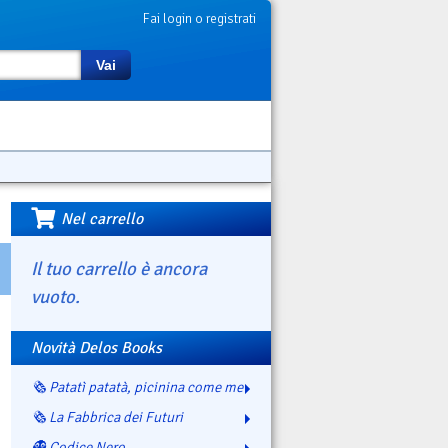
Fai login o registrati
Vai
Nel carrello
Il tuo carrello è ancora
vuoto.
Novità Delos Books
🗞️ Patatì patatà, picinina come me
🗞️ La Fabbrica dei Futuri
👻 Codice Nero