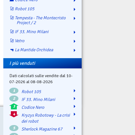
🚀 Robot 105
🚀 Tempesta - The Montecristo
Project / 2
🚀 IF 33. Mino Milani
🚀 Vetro
🔫 La Mantide Orchidea
I più venduti
Dati calcolati sulle vendite dal 10-
07-2026 al 08-08-2026
1
Robot 105
2
IF 33. Mino Milani
3
Codice Nero
4
Kryzys Robotowy - La crisi
dei robot
5
Sherlock Magazine 67