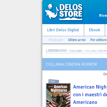
Rice
Libri Delos Digital
Ebook
Sfoglia per
Ultimi arrivi
Per editore
LIBRINUOVI
>
COLLANE
> COLLANA CINEM
COLLANA CINEMA HORROR
Or
LIBRI
American Nigh
con i maestri 
Americano