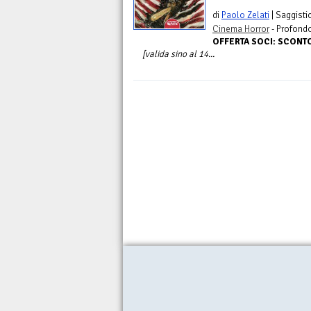
di
Paolo Zelati
| Saggisti
Cinema Horror
- Profond
OFFERTA SOCI: SCON
[valida sino al 14...