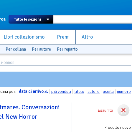
rca
Libri collezionismo
Premi
Altro
Per collana
Per autore
Per reparto
A HORROR
dina per:
data di arrivo
più venduti
titolo
autore
uscita
numero
tmares. Conversazioni
Esaurito
del New Horror
Prodotto nuovo