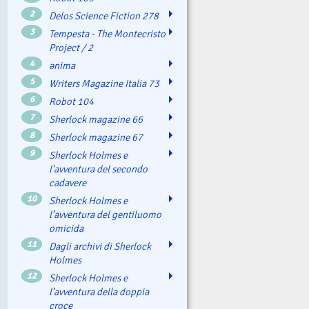
2
Delos Science Fiction 278
3
Tempesta - The Montecristo
Project / 2
4
ənima
5
Writers Magazine Italia 73
6
Robot 104
7
Sherlock magazine 66
8
Sherlock magazine 67
9
Sherlock Holmes e
l'avventura del secondo
cadavere
10
Sherlock Holmes e
l’avventura del gentiluomo
omicida
11
Dagli archivi di Sherlock
Holmes
12
Sherlock Holmes e
l’avventura della doppia
croce