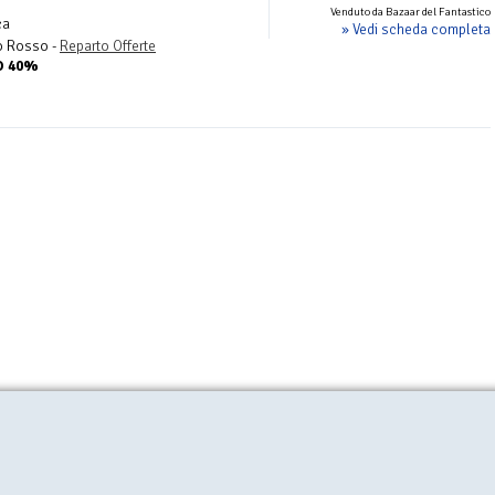
Venduto da Bazaar del Fantastico
ca
» Vedi scheda completa
o Rosso -
Reparto Offerte
TO 40%