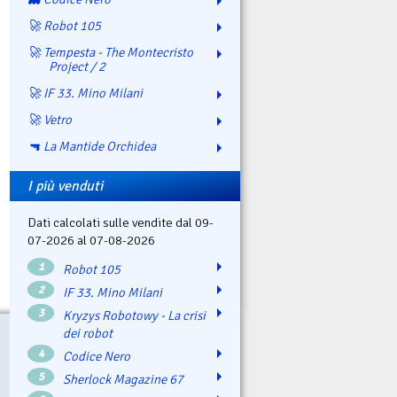
🚀 Robot 105
🚀 Tempesta - The Montecristo
Project / 2
🚀 IF 33. Mino Milani
🚀 Vetro
🔫 La Mantide Orchidea
I più venduti
Dati calcolati sulle vendite dal 09-
07-2026 al 07-08-2026
1
Robot 105
2
IF 33. Mino Milani
3
Kryzys Robotowy - La crisi
dei robot
4
Codice Nero
5
Sherlock Magazine 67