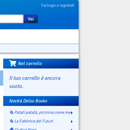
Fai login o registrati
Vai
Nel carrello
Il tuo carrello è ancora
vuoto.
Novità Delos Books
🗞️ Patatì patatà, picinina come me
🗞️ La Fabbrica dei Futuri
👻 Codice Nero