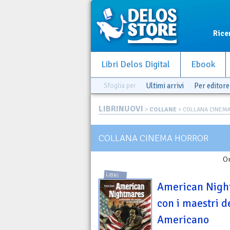
Rice
Libri Delos Digital
Ebook
Sfoglia per
Ultimi arrivi
Per editore
LIBRINUOVI
>
COLLANE
> COLLANA CINEM
COLLANA CINEMA HORROR
Or
LIBRI
American Nigh
con i maestri 
Americano