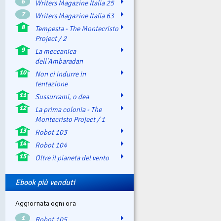
6
Writers Magazine Italia 25
7
Writers Magazine Italia 63
8
Tempesta - The Montecristo
Project / 2
9
La meccanica
dell'Ambaradan
10
Non ci indurre in
tentazione
11
Sussurrami, o dea
12
La prima colonia - The
Montecristo Project / 1
13
Robot 103
14
Robot 104
15
Oltre il pianeta del vento
Ebook più venduti
Aggiornata ogni ora
1
Robot 105