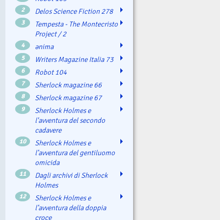
2
Delos Science Fiction 278
3
Tempesta - The Montecristo
Project / 2
4
ənima
5
Writers Magazine Italia 73
6
Robot 104
7
Sherlock magazine 66
8
Sherlock magazine 67
9
Sherlock Holmes e
l'avventura del secondo
cadavere
10
Sherlock Holmes e
l’avventura del gentiluomo
omicida
11
Dagli archivi di Sherlock
Holmes
12
Sherlock Holmes e
l’avventura della doppia
croce