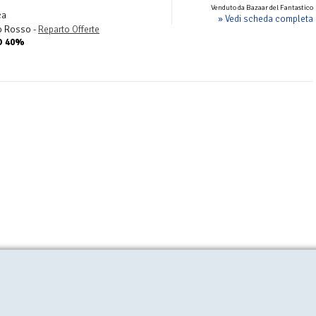
Venduto da Bazaar del Fantastico
ca
» Vedi scheda completa
o Rosso -
Reparto Offerte
TO 40%