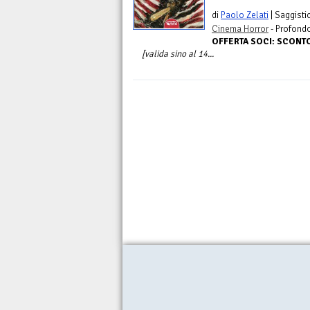
di
Paolo Zelati
| Saggisti
Cinema Horror
- Profond
OFFERTA SOCI: SCON
[valida sino al 14...