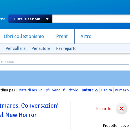
rca
Libri collezionismo
Premi
Altro
Per collana
Per autore
Per reparto
A HORROR
dina per:
data di arrivo
più venduti
titolo
autore
uscita
numero
tmares. Conversazioni
Esaurito
del New Horror
Prodotto nuovo