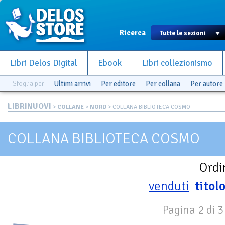
Ricerca
Libri Delos Digital
Ebook
Libri collezionismo
Sfoglia per
Ultimi arrivi
Per editore
Per collana
Per autore
LIBRINUOVI
>
COLLANE
>
NORD
> COLLANA BIBLIOTECA COSMO
COLLANA BIBLIOTECA COSMO
Ordi
venduti
titol
Pagina 2 di 3