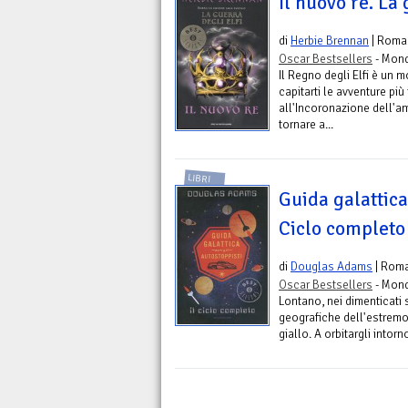
Il nuovo re. La 
di
Herbie Brennan
| Roma
Oscar Bestsellers
- Mond
Il Regno degli Elfi è un
capitarti le avventure più 
all'Incoronazione dell'a
tornare a...
LIBRI
Guida galattica
Ciclo completo
di
Douglas Adams
| Rom
Oscar Bestsellers
- Mond
Lontano, nei dimenticati 
geografiche dell'estremo 
giallo. A orbitargli intorno