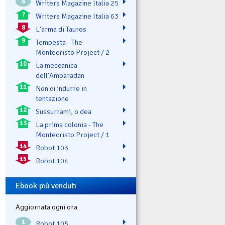
6
Writers Magazine Italia 25
7
Writers Magazine Italia 63
8
L'arma di Tauros
9
Tempesta - The
Montecristo Project / 2
10
La meccanica
dell'Ambaradan
11
Non ci indurre in
tentazione
12
Sussurrami, o dea
13
La prima colonia - The
Montecristo Project / 1
14
Robot 103
15
Robot 104
Ebook più venduti
Aggiornata ogni ora
1
Robot 105