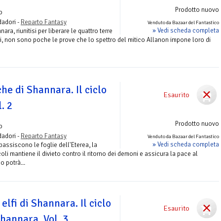
Prodotto nuovo
o
adori -
Reparto Fantasy
Venduto da Bazaar del Fantastico
» Vedi scheda completa
nara, riunitisi per liberare le quattro terre
i, non sono poche le prove che lo spettro del mitico Allanon impone loro di
he di Shannara. Il ciclo
Esaurito
. 2
Prodotto nuovo
o
adori -
Reparto Fantasy
Venduto da Bazaar del Fantastico
» Vedi scheda completa
ppassiscono le foglie dell'Eterea, la
li mantiene il divieto contro il ritorno dei demoni e assicura la pace al
o potrà...
elfi di Shannara. Il ciclo
Esaurito
Shannara. Vol. 3