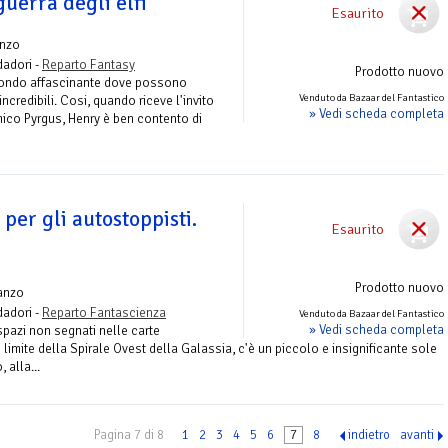
guerra degli elfi
Esaurito
nzo
adori -
Reparto Fantasy
Prodotto nuovo
 mondo affascinante dove possono
Venduto da Bazaar del Fantastico
incredibili. Cosi, quando riceve l'invito
» Vedi scheda completa
mico Pyrgus, Henry è ben contento di
 per gli autostoppisti.
Esaurito
Prodotto nuovo
anzo
adori -
Reparto Fantascienza
Venduto da Bazaar del Fantastico
» Vedi scheda completa
spazi non segnati nelle carte
limite della Spirale Ovest della Galassia, c'è un piccolo e insignificante sole
, alla...
Pagina 7 di 8
1
2
3
4
5
6
7
8
indietro
avanti