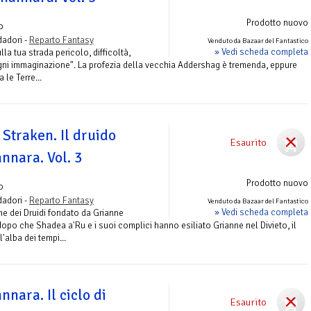
Prodotto nuovo
o
adori -
Reparto Fantasy
Venduto da Bazaar del Fantastico
» Vedi scheda completa
la tua strada pericolo, difficoltà,
ogni immaginazione". La profezia della vecchia Addershag è tremenda, eppure
le Terre...
 Straken. Il druido
Esaurito
nnara. Vol. 3
Prodotto nuovo
o
adori -
Reparto Fantasy
Venduto da Bazaar del Fantastico
» Vedi scheda completa
ne dei Druidi fondato da Grianne
po che Shadea a'Ru e i suoi complici hanno esiliato Grianne nel Divieto, il
'alba dei tempi...
nnara. Il ciclo di
Esaurito