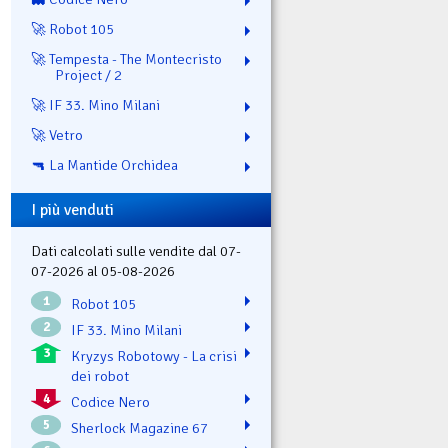
🚀 Robot 105
🚀 Tempesta - The Montecristo
Project / 2
🚀 IF 33. Mino Milani
🚀 Vetro
🔫 La Mantide Orchidea
I più venduti
Dati calcolati sulle vendite dal 07-
07-2026 al 05-08-2026
1
Robot 105
2
IF 33. Mino Milani
3
Kryzys Robotowy - La crisi
dei robot
4
Codice Nero
5
Sherlock Magazine 67