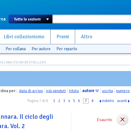
rca
Libri collezionismo
Premi
Altro
Per collana
Per autore
Per reparto
COLLANA OSCAR BESTSELLERS
dina per:
data di arrivo
più venduti
titolo
autore
uscita
numero
Pagina 7 di 8
1
2
3
4
5
6
7
8
indietro
avanti
nnara. Il ciclo degli
Esaurito
ra. Vol. 2