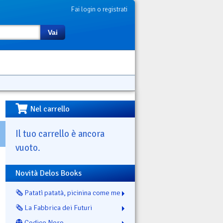
Fai login o registrati
Vai
Nel carrello
Il tuo carrello è ancora
vuoto.
Novità Delos Books
🗞️ Patatì patatà, picinina come me
🗞️ La Fabbrica dei Futuri
👻 Codice Nero