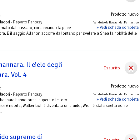
Prodotto nuovo
o
adori -
Reparto Fantasy
Venduto da Bazaar del Fantastico
» Vedi scheda completa
tornato dal passato, minacciando la pace
bra. E il saggio Allanon accorre da lontano per svelare a Shea la nobiltà delle
hannara. Il ciclo degli
Esaurito
ra. Vol. 4
Prodotto nuovo
o
adori -
Reparto Fantasy
Venduto da Bazaar del Fantastico
» Vedi scheda completa
o Shannara hanno ormai superato le loro
anor è risorta, Walker Boh è diventato un druido, Wren è stata scelta come
..
uido supremo di
Esaurito