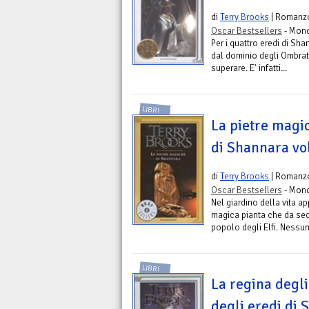
di
Terry Brooks
| Romanz
Oscar Bestsellers
- Mond
Per i quattro eredi di Shan
dal dominio degli Ombrat
superare. E' infatti...
LIBRI
La pietre magic
di Shannara vol
di
Terry Brooks
| Romanz
Oscar Bestsellers
- Mond
Nel giardino della vita a
magica pianta che da seco
popolo degli Elfi. Nessun
LIBRI
La regina degli 
degli eredi di 