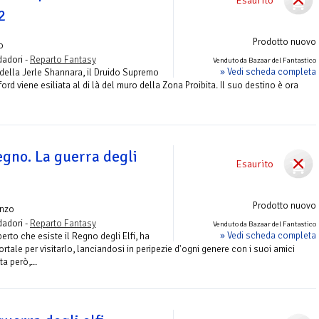
2
Prodotto nuovo
o
adori -
Reparto Fantasy
Venduto da Bazaar del Fantastico
» Vedi scheda completa
 della Jerle Shannara, il Druido Supremo
rd viene esiliata al di là del muro della Zona Proibita. Il suo destino è ora
regno. La guerra degli
Esaurito
Prodotto nuovo
nzo
adori -
Reparto Fantasy
Venduto da Bazaar del Fantastico
» Vedi scheda completa
to che esiste il Regno degli Elfi, ha
rtale per visitarlo, lanciandosi in peripezie d'ogni genere con i suoi amici
a però,...