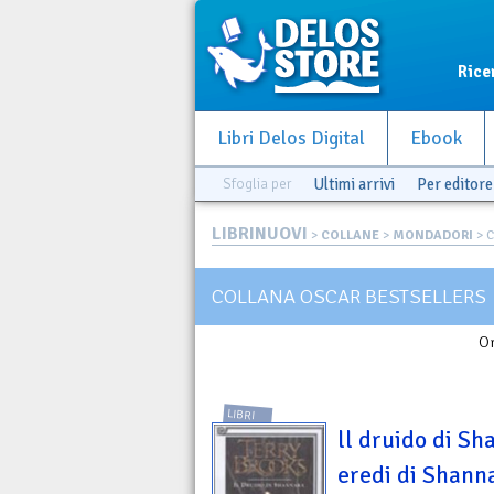
Rice
Libri Delos Digital
Ebook
Sfoglia per
Ultimi arrivi
Per editore
LIBRINUOVI
>
COLLANE
>
MONDADORI
> 
COLLANA OSCAR BESTSELLERS
Or
LIBRI
ll druido di Sha
eredi di Shanna