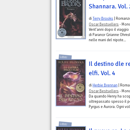
Shannara. Vol. 
di
Terry Brooks
| Romanz
Oscar Bestsellers
- Mond
Vent'anni dopo il viaggio
di Paranor Grianne Ohmsfo
nelle mani del nipote...
LIBRI
Il destino dle 
elfi. Vol. 4
di
Herbie Brennan
| Roma
Oscar Bestsellers
- Mond
Da quando Henry ha scoper
oltrepassato spesso il po
Pyrgus e Aurora. Ogni volt
LIBRI