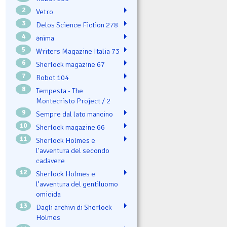
2
Vetro
3
Delos Science Fiction 278
4
ənima
5
Writers Magazine Italia 73
6
Sherlock magazine 67
7
Robot 104
8
Tempesta - The
Montecristo Project / 2
9
Sempre dal lato mancino
10
Sherlock magazine 66
11
Sherlock Holmes e
l'avventura del secondo
cadavere
12
Sherlock Holmes e
l’avventura del gentiluomo
omicida
13
Dagli archivi di Sherlock
Holmes