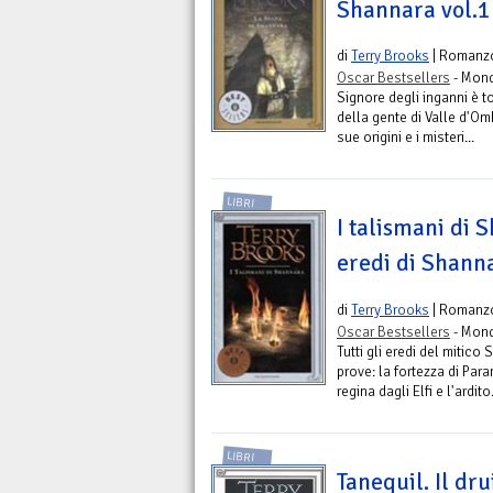
Shannara vol.1
di
Terry Brooks
| Romanz
Oscar Bestsellers
- Mond
Signore degli inganni è 
della gente di Valle d'Om
sue origini e i misteri...
LIBRI
I talismani di S
eredi di Shanna
di
Terry Brooks
| Romanz
Oscar Bestsellers
- Mond
Tutti gli eredi del mitic
prove: la fortezza di Par
regina dagli Elfi e l'ardito.
LIBRI
Tanequil. Il dr