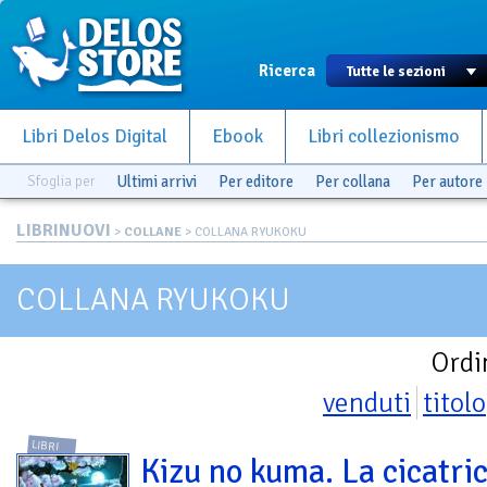
Ricerca
Libri Delos Digital
Ebook
Libri collezionismo
Sfoglia per
Ultimi arrivi
Per editore
Per collana
Per autore
LIBRINUOVI
>
COLLANE
> COLLANA RYUKOKU
COLLANA RYUKOKU
Ordi
venduti
titolo
LIBRI
Kizu no kuma. La cicatri