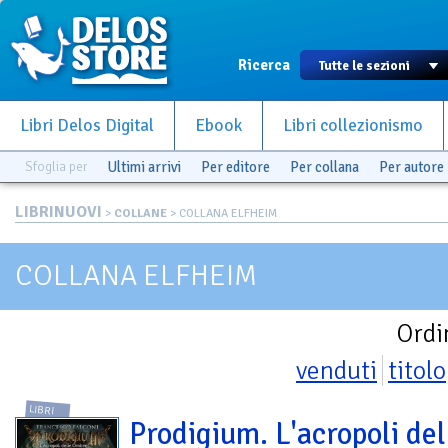
Ricerca
Libri Delos Digital
Ebook
Libri collezionismo
Sfoglia per
Ultimi arrivi
Per editore
Per collana
Per autore
LIBRINUOVI
>
COLLANE
> COLLANA ELFHEIM
COLLANA ELFHEIM
Ordi
venduti
titolo
LIBRI
Prodigium. L'acropoli del