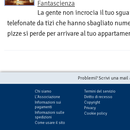
Fantascienza
La gente non incrocia il tuo sgua
telefonate da tizi che hanno sbagliato numero
pizze si perde per arrivare al tuo appartame
Problemi? Scrivi una mail
Chi siamo
Termini del servizio
L'Associazione
Diritto di recesso
Informazioni sui
Copyright
pagamenti
Privacy
Informazioni sulle
Cookie policy
spedizioni
Come usare il sito