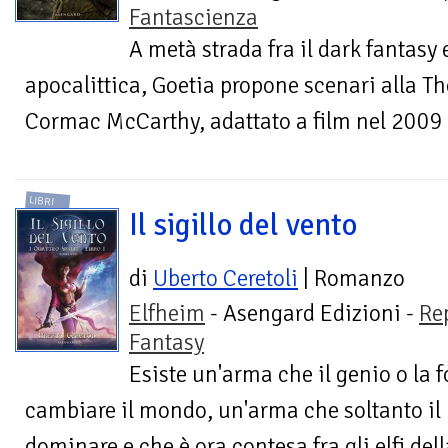
Fantascienza
A metà strada fra il dark fantasy 
apocalittica, Goetia propone scenari alla Th
Cormac McCarthy, adattato a film nel 2009 
LIBRI
Il sigillo del vento
di
Uberto Ceretoli
| Romanzo
Elfheim
- Asengard Edizioni -
Re
Fantasy
Esiste un'arma che il genio o la fo
cambiare il mondo, un'arma che soltanto il
dominare e che è ora contesa fra gli elfi della