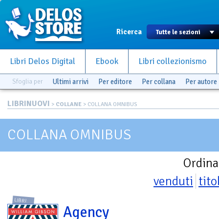
Ricerca
Libri Delos Digital
Ebook
Libri collezionismo
Sfoglia per
Ultimi arrivi
Per editore
Per collana
Per autore
LIBRINUOVI
>
COLLANE
> COLLANA OMNIBUS
COLLANA OMNIBUS
Ordina
venduti
tito
LIBRI
Agency