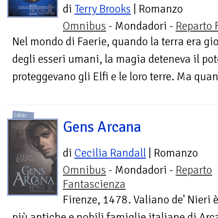
di
Terry Brooks
| Romanzo
Omnibus
- Mondadori -
Reparto 
Nel mondo di Faerie, quando la terra era gio
degli esseri umani, la magia deteneva il pot
proteggevano gli Elfi e le loro terre. Ma qua
LIBRI
Gens Arcana
di
Cecilia Randall
| Romanzo
Omnibus
- Mondadori -
Reparto
Fantascienza
Firenze, 1478. Valiano de' Nieri 
più antiche e nobili famiglie italiane di Arc