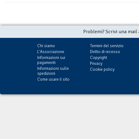
Problemi? Scrivi una mail
Chi siamo
Termini del servizio
L'Associazione
Diritto di recesso
Informazioni sui
Copyright
pagamenti
Privacy
Informazioni sulle
Cookie policy
spedizioni
Come usare il sito