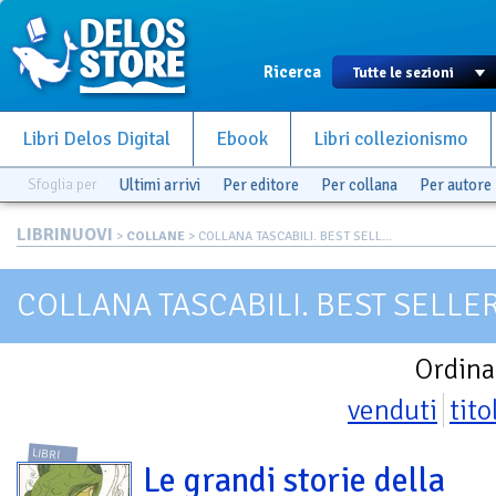
Ricerca
Libri Delos Digital
Ebook
Libri collezionismo
Sfoglia per
Ultimi arrivi
Per editore
Per collana
Per autore
LIBRINUOVI
>
COLLANE
> COLLANA TASCABILI. BEST SELL...
COLLANA TASCABILI. BEST SELLE
Ordina
venduti
tito
LIBRI
Le grandi storie della