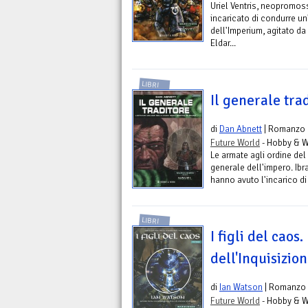
Uriel Ventris, neopromos
incaricato di condurre un
dell'Imperium, agitato da 
Eldar...
LIBRI
Il generale tra
di
Dan Abnett
| Romanzo
Future World
- Hobby & W
Le armate agli ordine del
generale dell'impero. Ib
hanno avuto l'incarico di 
LIBRI
I figli del caos
dell'Inquisizion
di
Ian Watson
| Romanzo
Future World
- Hobby & W