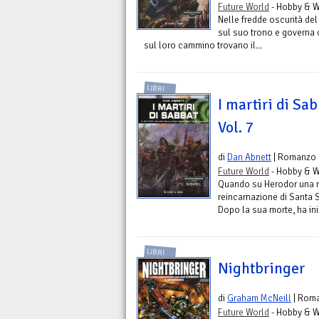
Future World
- Hobby & W
Nelle fredde oscurità de
sul suo trono e governa co
sul loro cammino trovano il...
LIBRI
I martiri di Sab
Vol. 7
di
Dan Abnett
| Romanzo
Future World
- Hobby & W
Quando su Herodor una r
reincarnazione di Santa Sa
Dopo la sua morte, ha iniz
LIBRI
Nightbringer
di
Graham McNeill
| Rom
Future World
- Hobby & W