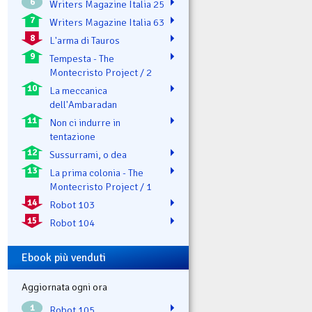
6
Writers Magazine Italia 25
7
Writers Magazine Italia 63
8
L'arma di Tauros
9
Tempesta - The
Montecristo Project / 2
10
La meccanica
dell'Ambaradan
11
Non ci indurre in
tentazione
12
Sussurrami, o dea
13
La prima colonia - The
Montecristo Project / 1
14
Robot 103
15
Robot 104
Ebook più venduti
Aggiornata ogni ora
1
Robot 105