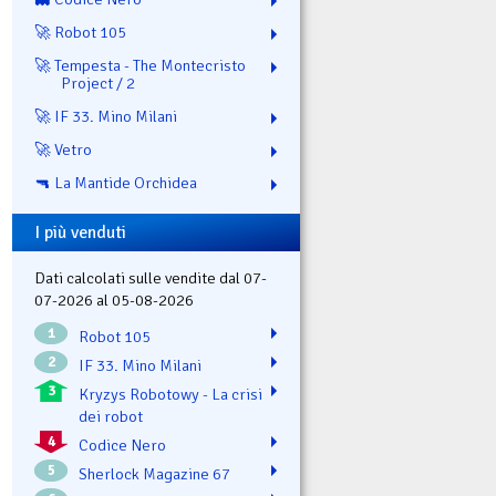
🚀 Robot 105
🚀 Tempesta - The Montecristo
Project / 2
🚀 IF 33. Mino Milani
🚀 Vetro
🔫 La Mantide Orchidea
I più venduti
Dati calcolati sulle vendite dal 07-
07-2026 al 05-08-2026
1
Robot 105
2
IF 33. Mino Milani
3
Kryzys Robotowy - La crisi
dei robot
4
Codice Nero
5
Sherlock Magazine 67