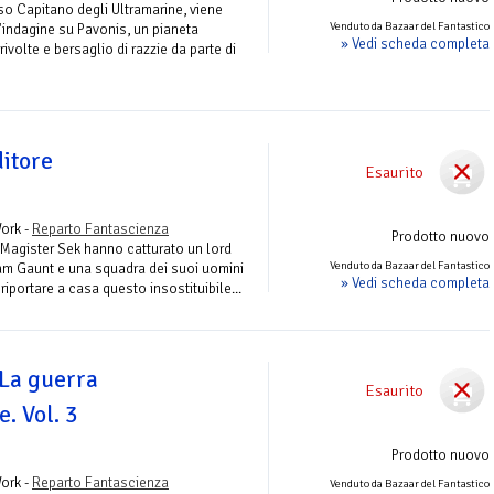
so Capitano degli Ultramarine, viene
Venduto da Bazaar del Fantastico
'indagine su Pavonis, un pianeta
» Vedi scheda completa
rivolte e bersaglio di razzie da parte di
ditore
Esaurito
ork -
Reparto Fantascienza
Prodotto nuovo
 Magister Sek hanno catturato un lord
Venduto da Bazaar del Fantastico
ram Gaunt e una squadra dei suoi uomini
» Vedi scheda completa
riportare a casa questo insostituibile...
. La guerra
Esaurito
e. Vol. 3
Prodotto nuovo
ork -
Reparto Fantascienza
Venduto da Bazaar del Fantastico