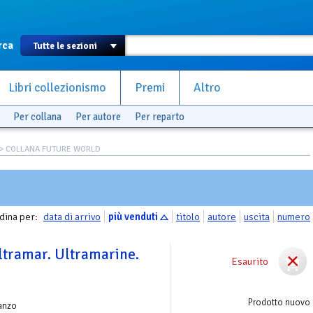
rca
Libri collezionismo
Premi
Altro
Per collana
Per autore
Per reparto
> COLLANA FUTURE WORLD
dina per:
data di arrivo
più venduti
titolo
autore
uscita
numero
Ultramar. Ultramarine.
Esaurito
Prodotto nuovo
anzo