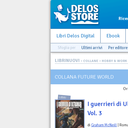
Rice
Libri Delos Digital
Ebook
Sfoglia per
Ultimi arrivi
Per editore
LIBRINUOVI
>
COLLANE
>
HOBBY & WORK
COLLANA FUTURE WORLD
Or
LIBRI
I guerrieri di 
Vol. 3
di
Graham McNeill
| Rom