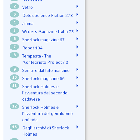
2
Vetro
3
Delos Science Fiction 278
4
ənima
5
Writers Magazine Italia 73
6
Sherlock magazine 67
7
Robot 104
8
Tempesta - The
Montecristo Project / 2
9
Sempre dal lato mancino
10
Sherlock magazine 66
11
Sherlock Holmes e
l'avventura del secondo
cadavere
12
Sherlock Holmes e
l’avventura del gentiluomo
omicida
13
Dagli archivi di Sherlock
Holmes