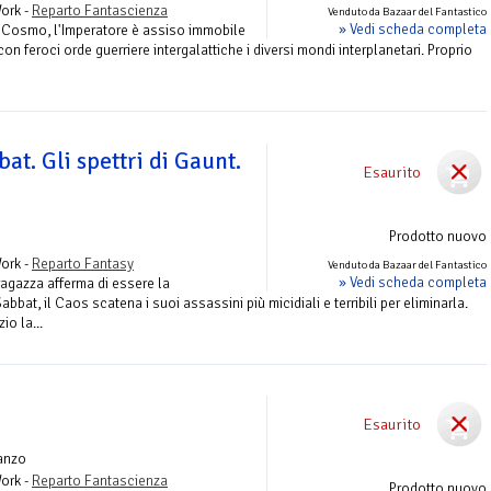
ork -
Reparto Fantascienza
Venduto da Bazaar del Fantastico
» Vedi scheda completa
l Cosmo, l'Imperatore è assiso immobile
n feroci orde guerriere intergalattiche i diversi mondi interplanetari. Proprio
bat. Gli spettri di Gaunt.
Esaurito
Prodotto nuovo
ork -
Reparto Fantasy
Venduto da Bazaar del Fantastico
» Vedi scheda completa
agazza afferma di essere la
bbat, il Caos scatena i suoi assassini più micidiali e terribili per eliminarla.
io la...
Esaurito
anzo
ork -
Reparto Fantascienza
Prodotto nuovo