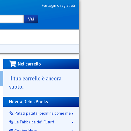
Fai login o registrati
Vai
Nel carrello
Il tuo carrello è ancora
vuoto.
Novità Delos Books
🗞️ Patatì patatà, picinina come me
🗞️ La Fabbrica dei Futuri
👻 Codice Nero