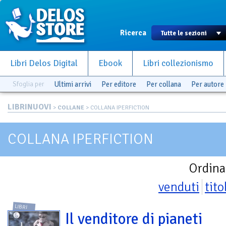
Ricerca
Libri Delos Digital
Ebook
Libri collezionismo
Sfoglia per
Ultimi arrivi
Per editore
Per collana
Per autore
LIBRINUOVI
>
COLLANE
> COLLANA IPERFICTION
COLLANA IPERFICTION
Ordina
venduti
tito
LIBRI
Il venditore di pianeti