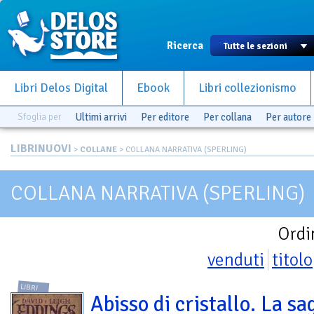
Ricerca
Libri Delos Digital
Ebook
Libri collezionismo
Sfoglia per
Ultimi arrivi
Per editore
Per collana
Per autore
LIBRINUOVI
>
COLLANE
> COLLANA NARRATIVA (SPERLING)
COLLANA NARRATIVA (SPERLING)
Ordi
venduti
titolo
LIBRI
Abisso di cristallo. La sa