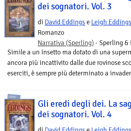
dei sognatori. Vol. 3
di
David Eddings
e
Leigh Edding
Romanzo
Narrativa (Sperling)
- Sperling &
Simile a un insetto ma dotato di una superm
ancora più incattivito dalle due rovinose sco
eserciti, è sempre più determinato a invadere
LIBRI
Gli eredi degli dei. La sa
dei sognatori. Vol. 4
di
David Eddings
e
Leigh Edding