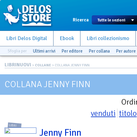
Ricerca
Libri Delos Digital
Ebook
Libri collezionismo
Sfoglia per
Ultimi arrivi
Per editore
Per collana
Per autore
LIBRINUOVI
>
COLLANE
> COLLANA JENNY FINN
COLLANA JENNY FINN
Ordi
venduti
titolo
LIBRI
Jenny Finn