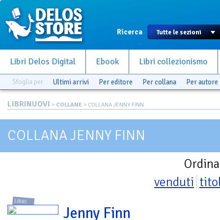
Ricerca
Libri Delos Digital
Ebook
Libri collezionismo
Sfoglia per
Ultimi arrivi
Per editore
Per collana
Per autore
LIBRINUOVI
>
COLLANE
> COLLANA JENNY FINN
COLLANA JENNY FINN
Ordina
venduti
tito
LIBRI
Jenny Finn