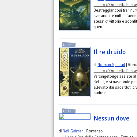
Il Libro d'Oro della Fant
Destreggiandosi tra i num
svelando le mille sfaccet
stessi di vittoria e sconf
guerra...
LIBRI
Il re druido
di
Norman Spinrad
| Rom
Il Libro d'Oro della Fant
Vercingetorige assiste a
Keltill, e si nasconde per
allevato dai sacerdoti dr
padre e...
LIBRI
Nessun dove
di
Neil Gaiman
| Romanzo