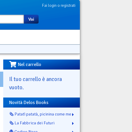
Fai login o registrati
Vai
Nel carrello
Il tuo carrello è ancora
vuoto.
Novità Delos Books
🗞️ Patatì patatà, picinina come me
🗞️ La Fabbrica dei Futuri
👻 Codice Nero