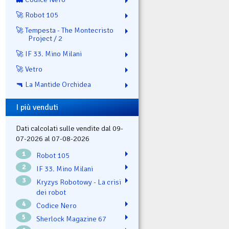
🚀 Robot 105
🚀 Tempesta - The Montecristo
Project / 2
🚀 IF 33. Mino Milani
🚀 Vetro
🔫 La Mantide Orchidea
I più venduti
Dati calcolati sulle vendite dal 09-
07-2026 al 07-08-2026
1
Robot 105
2
IF 33. Mino Milani
3
Kryzys Robotowy - La crisi
dei robot
4
Codice Nero
5
Sherlock Magazine 67