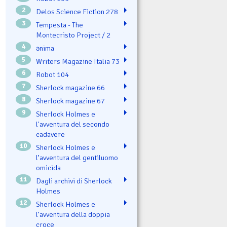
2
Delos Science Fiction 278
3
Tempesta - The
Montecristo Project / 2
4
ənima
5
Writers Magazine Italia 73
6
Robot 104
7
Sherlock magazine 66
8
Sherlock magazine 67
9
Sherlock Holmes e
l'avventura del secondo
cadavere
10
Sherlock Holmes e
l’avventura del gentiluomo
omicida
11
Dagli archivi di Sherlock
Holmes
12
Sherlock Holmes e
l’avventura della doppia
croce