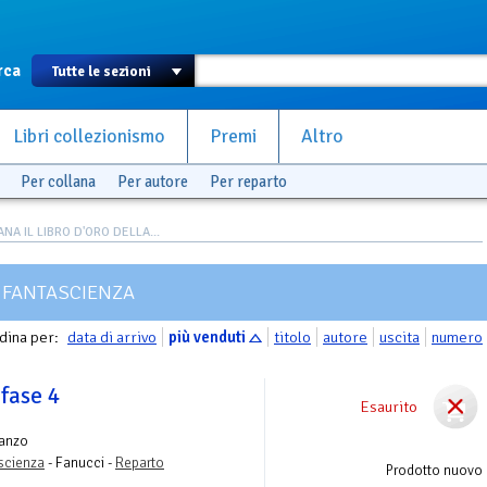
rca
Libri collezionismo
Premi
Altro
Per collana
Per autore
Per reparto
NA IL LIBRO D'ORO DELLA...
A FANTASCIENZA
dina per:
data di arrivo
più venduti
titolo
autore
uscita
numero
fase 4
Esaurito
anzo
ascienza
- Fanucci -
Reparto
Prodotto nuovo