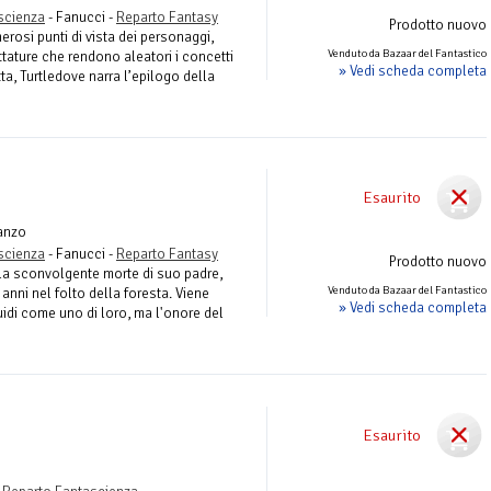
ascienza
- Fanucci -
Reparto Fantasy
Prodotto nuovo
erosi punti di vista dei personaggi,
Venduto da Bazaar del Fantastico
tature che rendono aleatori i concetti
» Vedi scheda completa
itta, Turtledove narra l’epilogo della
Esaurito
anzo
ascienza
- Fanucci -
Reparto Fantasy
Prodotto nuovo
lla sconvolgente morte di suo padre,
Venduto da Bazaar del Fantastico
 anni nel folto della foresta. Viene
» Vedi scheda completa
uidi come uno di loro, ma l'onore del
Esaurito