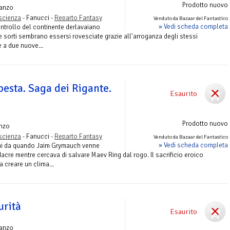
Prodotto nuovo
anzo
ascienza
- Fanucci -
Reparto Fantasy
Venduto da Bazaar del Fantastico
» Vedi scheda completa
ontrollo del continente derlavaiano
le sorti sembrano essersi rovesciate grazie all'arroganza degli stessi
e a due nuove...
esta. Saga dei Rigante.
Esaurito
Prodotto nuovo
nzo
ascienza
- Fanucci -
Reparto Fantasy
Venduto da Bazaar del Fantastico
» Vedi scheda completa
ni da quando Jaim Grymauch venne
dacre mentre cercava di salvare Maev Ring dal rogo. Il sacrificio eroico
a creare un clima...
urità
Esaurito
anzo