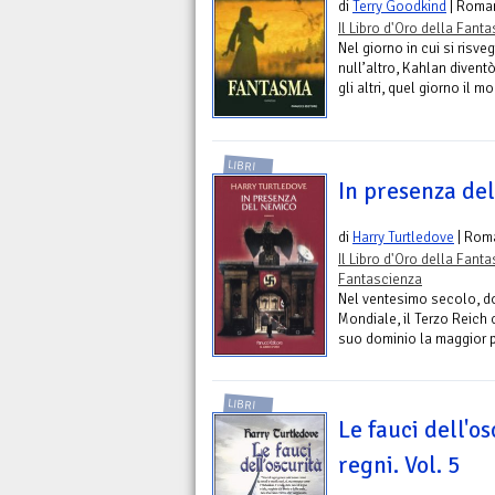
di
Terry Goodkind
| Roma
Il Libro d'Oro della Fant
Nel giorno in cui si risv
null’altro, Kahlan divent
gli altri, quel giorno il m
LIBRI
In presenza de
di
Harry Turtledove
| Rom
Il Libro d'Oro della Fant
Fantascienza
Nel ventesimo secolo, do
Mondiale, il Terzo Reich 
suo dominio la maggior pa
LIBRI
Le fauci dell'os
regni. Vol. 5