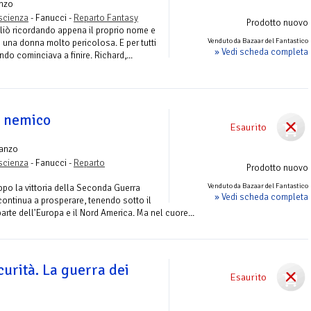
nzo
ascienza
- Fanucci -
Reparto Fantasy
Prodotto nuovo
egliò ricordando appena il proprio nome e
Venduto da Bazaar del Fantastico
ò una donna molto pericolosa. E per tutti
» Vedi scheda completa
ondo cominciava a finire. Richard,...
l nemico
Esaurito
anzo
ascienza
- Fanucci -
Reparto
Prodotto nuovo
Venduto da Bazaar del Fantastico
po la vittoria della Seconda Guerra
» Vedi scheda completa
continua a prosperare, tenendo sotto il
rte dell'Europa e il Nord America. Ma nel cuore...
curità. La guerra dei
Esaurito