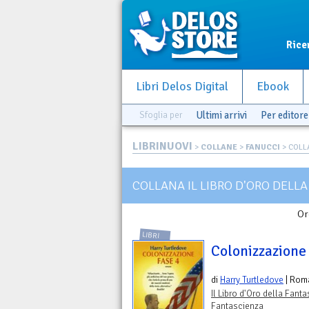
Rice
Libri Delos Digital
Ebook
Sfoglia per
Ultimi arrivi
Per editore
LIBRINUOVI
>
COLLANE
>
FANUCCI
> COLLA
COLLANA IL LIBRO D'ORO DELL
Or
LIBRI
Colonizzazione 
di
Harry Turtledove
| Rom
Il Libro d'Oro della Fant
Fantascienza