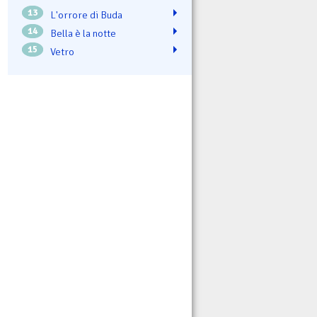
13
L'orrore di Buda
14
Bella è la notte
15
Vetro