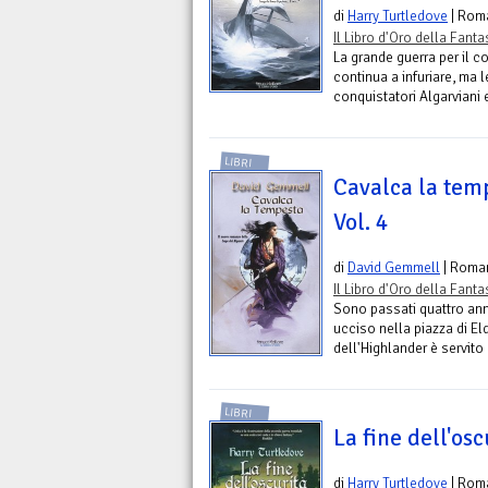
di
Harry Turtledove
| Rom
Il Libro d'Oro della Fant
La grande guerra per il c
continua a infuriare, ma 
conquistatori Algarviani 
LIBRI
Cavalca la temp
Vol. 4
di
David Gemmell
| Roma
Il Libro d'Oro della Fant
Sono passati quattro an
ucciso nella piazza di El
dell'Highlander è servito 
LIBRI
La fine dell'osc
di
Harry Turtledove
| Rom