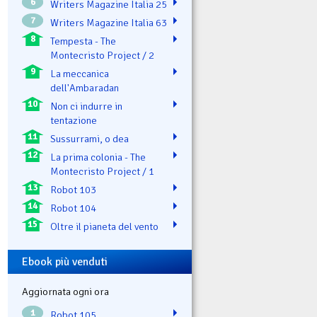
6
Writers Magazine Italia 25
7
Writers Magazine Italia 63
8
Tempesta - The
Montecristo Project / 2
9
La meccanica
dell'Ambaradan
10
Non ci indurre in
tentazione
11
Sussurrami, o dea
12
La prima colonia - The
Montecristo Project / 1
13
Robot 103
14
Robot 104
15
Oltre il pianeta del vento
Ebook più venduti
Aggiornata ogni ora
1
Robot 105