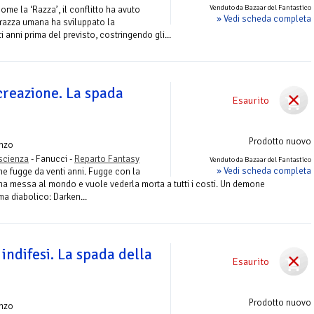
Venduto da Bazaar del Fantastico
come la ‘Razza’, il conflitto ha avuto
» Vedi scheda completa
 razza umana ha sviluppato la
 anni prima del previsto, costringendo gli...
 creazione. La spada
Esaurito
Prodotto nuovo
nzo
ascienza
- Fanucci -
Reparto Fantasy
Venduto da Bazaar del Fantastico
» Vedi scheda completa
e fugge da venti anni. Fugge con la
a messa al mondo e vuole vederla morta a tutti i costi. Un demone
ma diabolico: Darken...
 indifesi. La spada della
Esaurito
Prodotto nuovo
nzo