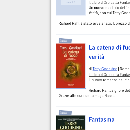
verità
Il Libro d'Oro della Fant
Un nuovo capitolo dell’
Verità, con cui Terry Good
Richard Rahl è stato avvelenato. Il prezzo da
LIBRI
La catena di fu
verità
di
Terry Goodkind
| Roma
Il Libro d'Oro della Fant
Il nuovo romanzo del cic
Richard Rahl, signore del 
Grazie alle cure della maga Nicci...
LIBRI
Fantasma