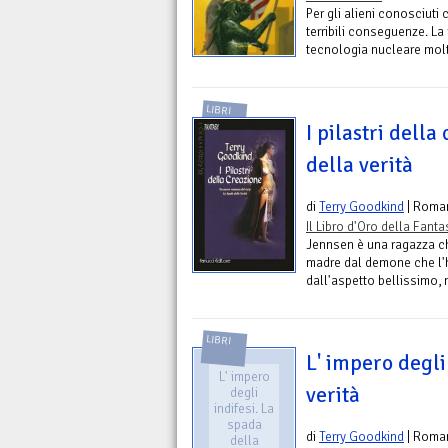
Per gli alieni conosciuti 
terribili conseguenze. La
tecnologia nucleare molti
LIBRI
I pilastri della
della verità
di
Terry Goodkind
| Roma
Il Libro d'Oro della Fant
Jennsen è una ragazza ch
madre dal demone che l'h
dall'aspetto bellissimo, 
LIBRI
L' impero degli
L' impero
verità
degli
indifesi. La
spada
di
Terry Goodkind
| Roma
della