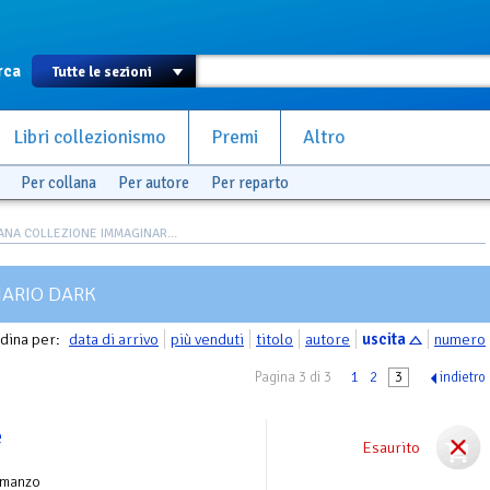
rca
Libri collezionismo
Premi
Altro
Per collana
Per autore
Per reparto
ANA COLLEZIONE IMMAGINAR...
ARIO DARK
dina per:
data di arrivo
più venduti
titolo
autore
uscita
numero
Pagina 3 di 3
1
2
3
indietro
e
Esaurito
omanzo