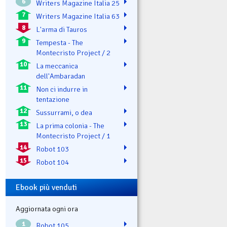
6
Writers Magazine Italia 25
7
Writers Magazine Italia 63
8
L'arma di Tauros
9
Tempesta - The
Montecristo Project / 2
10
La meccanica
dell'Ambaradan
11
Non ci indurre in
tentazione
12
Sussurrami, o dea
13
La prima colonia - The
Montecristo Project / 1
14
Robot 103
15
Robot 104
Ebook più venduti
Aggiornata ogni ora
1
Robot 105