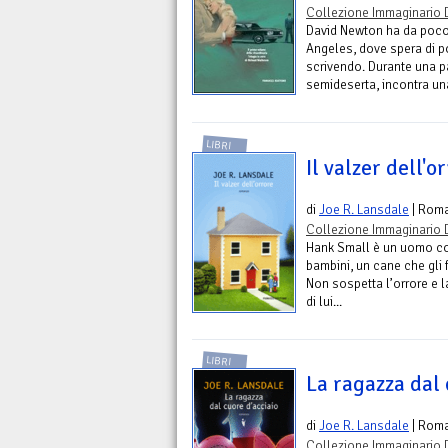
Collezione Immaginario 
David Newton ha da poco 
Angeles, dove spera di po
scrivendo. Durante una p
semideserta, incontra una
LIBRI
Il valzer dell'o
di
Joe R. Lansdale
| Rom
Collezione Immaginario 
Hank Small è un uomo com
bambini, un cane che gli 
Non sospetta l’orrore e l
di lui...
LIBRI
La ragazza dal 
di
Joe R. Lansdale
| Rom
Collezione Immaginario 