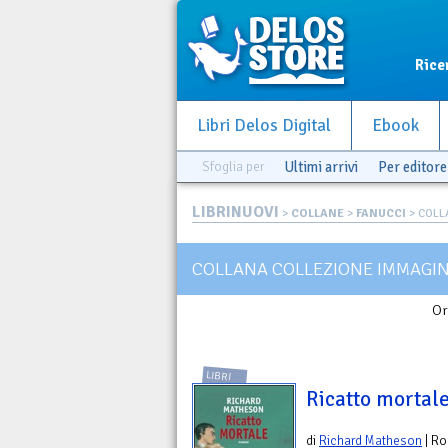
Rice
Libri Delos Digital
Ebook
Sfoglia per
Ultimi arrivi
Per editore
LIBRINUOVI
>
COLLANE
>
FANUCCI
> COLL
COLLANA COLLEZIONE IMMAGIN
Or
LIBRI
Ricatto mortal
di
Richard Matheson
| R