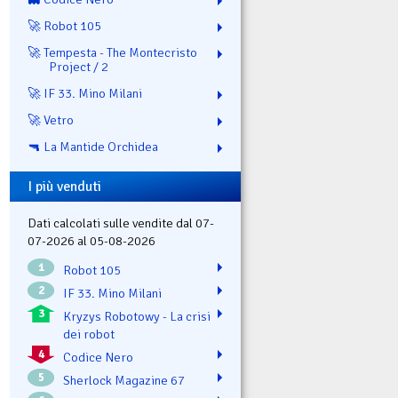
🚀 Robot 105
🚀 Tempesta - The Montecristo
Project / 2
🚀 IF 33. Mino Milani
🚀 Vetro
🔫 La Mantide Orchidea
I più venduti
Dati calcolati sulle vendite dal 07-
07-2026 al 05-08-2026
1
Robot 105
2
IF 33. Mino Milani
3
Kryzys Robotowy - La crisi
dei robot
4
Codice Nero
5
Sherlock Magazine 67