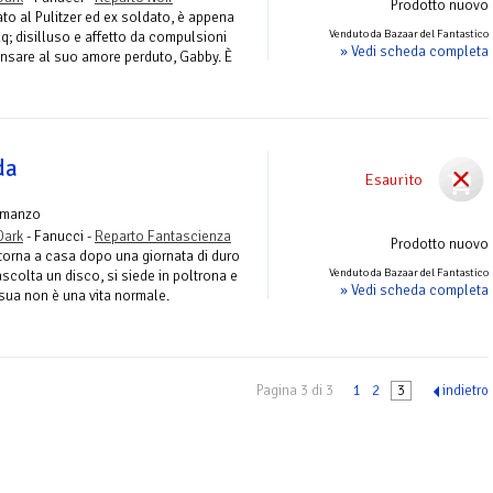
Prodotto nuovo
to al Pulitzer ed ex soldato, è appena
Venduto da Bazaar del Fantastico
aq; disilluso e affetto da compulsioni
» Vedi scheda completa
nsare al suo amore perduto, Gabby. È
da
Esaurito
omanzo
Dark
- Fanucci -
Reparto Fantascienza
Prodotto nuovo
e torna a casa dopo una giornata di duro
Venduto da Bazaar del Fantastico
ascolta un disco, si siede in poltrona e
» Vedi scheda completa
 sua non è una vita normale.
Pagina 3 di 3
1
2
3
indietro