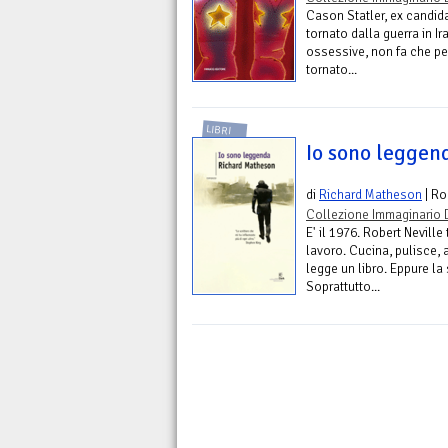
Cason Statler, ex candida
tornato dalla guerra in Ir
ossessive, non fa che pe
tornato...
LIBRI
Io sono leggen
di
Richard Matheson
| R
Collezione Immaginario 
E' il 1976. Robert Nevill
lavoro. Cucina, pulisce, 
legge un libro. Eppure la
Soprattutto...