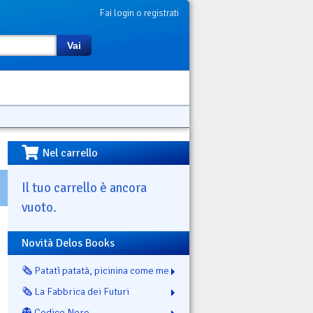
Fai login o registrati
Vai
Nel carrello
Il tuo carrello è ancora
vuoto.
Novità Delos Books
🗞️ Patatì patatà, picinina come me
🗞️ La Fabbrica dei Futuri
👻 Codice Nero