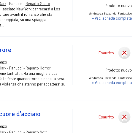
Dark
- Fanucci -
Reparto Giallo
Prodotto nuovo
lasciato New York per recarsi a Los
Venduto da Bazaar del Fantastico
rtare avanti il romanzo che sta
» Vedi scheda completa
asseggiata, su una spiaggia
...
rrore
Esaurito
anzo
Dark
- Fanucci -
Reparto Horror
Prodotto nuovo
e tanti altri. Ha una moglie e due
Venduto da Bazaar del Fantastico
fa le feste quando torna a casa la sera.
» Vedi scheda completa
a violenza che stanno per abbattersi su
cuore d'acciaio
Esaurito
anzo
Dark
- Fanucci -
Reparto Noir