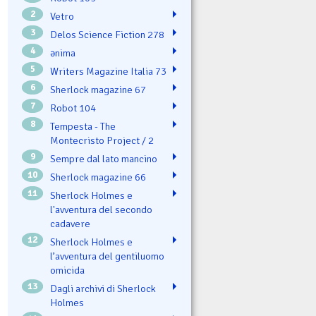
2
Vetro
3
Delos Science Fiction 278
4
ənima
5
Writers Magazine Italia 73
6
Sherlock magazine 67
7
Robot 104
8
Tempesta - The
Montecristo Project / 2
9
Sempre dal lato mancino
10
Sherlock magazine 66
11
Sherlock Holmes e
l'avventura del secondo
cadavere
12
Sherlock Holmes e
l’avventura del gentiluomo
omicida
13
Dagli archivi di Sherlock
Holmes