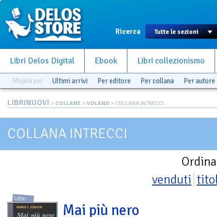
Ricerca
Libri Delos Digital
Ebook
Libri collezionismo
Sfoglia per
Ultimi arrivi
Per editore
Per collana
Per autore
LIBRINUOVI
>
COLLANE
>
VOLAND
> COLLANA INTRECCI
COLLANA INTRECCI
Ordina
venduti
tito
LIBRI
Mai più nero