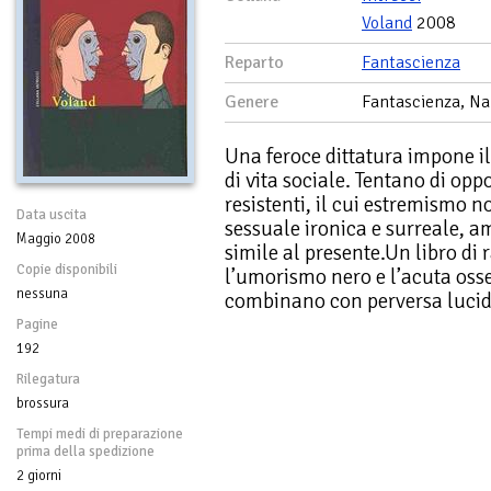
Voland
2008
Reparto
Fantascienza
Genere
Fantascienza, Na
Una feroce dittatura impone i
di vita sociale. Tentano di oppo
resistenti, il cui estremismo 
Data uscita
sessuale ironica e surreale, a
Maggio 2008
simile al presente.Un libro di 
Copie disponibili
l’umorismo nero e l’acuta oss
nessuna
combinano con perversa lucid
Pagine
192
Rilegatura
brossura
Tempi medi di preparazione
prima della spedizione
2 giorni