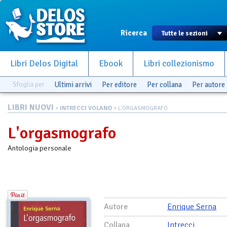
Ricerca
Libri Delos Digital
Ebook
Libri collezionismo
Sfoglia per
Ultimi arrivi
Per editore
Per collana
Per autore
LIBRI NUOVI
>
INTRECCI VOLAND
> L'ORGASMOGRAFO
L'orgasmografo
Antologia personale
Autore
Enrique Serna
Collana
Intrecci