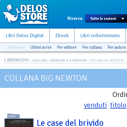
Ricerca
Libri Delos Digital
Ebook
Libri collezionismo
Sfoglia per
Ultimi arrivi
Per editore
Per collana
Per autore
LIBRINUOVI
>
COLLANE
>
NEWTON & COMPTON
> COLLANA BIG NEWTON
COLLANA BIG NEWTON
Ordi
venduti
titolo
LIBRI
Le case del brivido