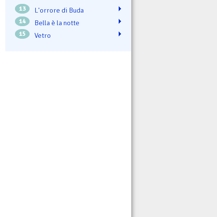
13
L'orrore di Buda
14
Bella è la notte
15
Vetro