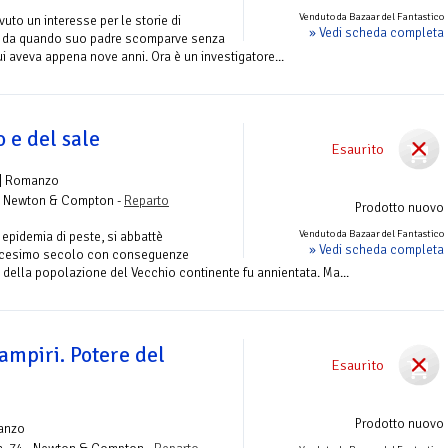
Venduto da Bazaar del Fantastico
to un interesse per le storie di
» Vedi scheda completa
sin da quando suo padre scomparve senza
i aveva appena nove anni. Ora è un investigatore...
o e del sale
Esaurito
| Romanzo
 Newton & Compton -
Reparto
Prodotto nuovo
Venduto da Bazaar del Fantastico
e epidemia di peste, si abbattè
» Vedi scheda completa
dicesimo secolo con conseguenze
o della popolazione del Vecchio continente fu annientata. Ma...
ampiri. Potere del
Esaurito
Prodotto nuovo
anzo