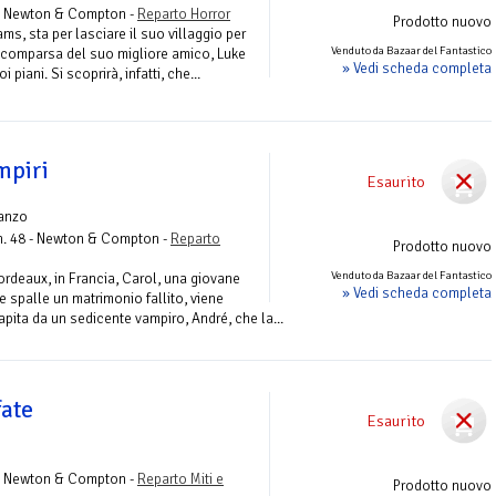
 Newton & Compton -
Reparto Horror
Prodotto nuovo
ms, sta per lasciare il suo villaggio per
Venduto da Bazaar del Fantastico
la scomparsa del suo migliore amico, Luke
» Vedi scheda completa
 piani. Si scoprirà, infatti, che...
mpiri
Esaurito
anzo
. 48 - Newton & Compton -
Reparto
Prodotto nuovo
Venduto da Bazaar del Fantastico
rdeaux, in Francia, Carol, una giovane
» Vedi scheda completa
 spalle un matrimonio fallito, viene
apita da un sedicente vampiro, André, che la...
fate
Esaurito
 Newton & Compton -
Reparto Miti e
Prodotto nuovo