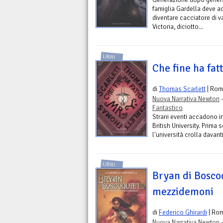
famiglia Gardella deve ac
diventare cacciatore di v
Victoria, diciotto...
LIBRI
Che fine ha fatt
di
Thomas Scarlett
| Rom
Nuova Narrativa Newton
-
Fantastico
Strani eventi accadono i
British University. Prima
l'università crolla davanti
LIBRI
Bryan di Boscoq
mezzidemoni
di
Federico Ghirardi
| Ro
Nuova Narrativa Newton
-