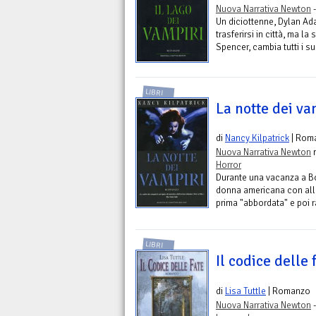
Nuova Narrativa Newton
-
Un diciottenne, Dylan Ada
trasferirsi in città, ma 
Spencer, cambia tutti i suoi
LIBRI
La notte dei va
di
Nancy Kilpatrick
| Rom
Nuova Narrativa Newton
n
Horror
Durante una vacanza a Bo
donna americana con alle
prima "abbordata" e poi r
LIBRI
Il codice delle 
di
Lisa Tuttle
| Romanzo
Nuova Narrativa Newton
-