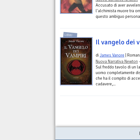
Accusato di aver avvelena
l'alchimista muore tra orr
questo ambiguo personag
LIBRI
Il vangelo dei 
di
James Vanore
| Roman
Nuova Narrativa Newton
-
Sul freddo tavolo di un l
uomo completamente diss
che ha il compito di acce
cadavere,...