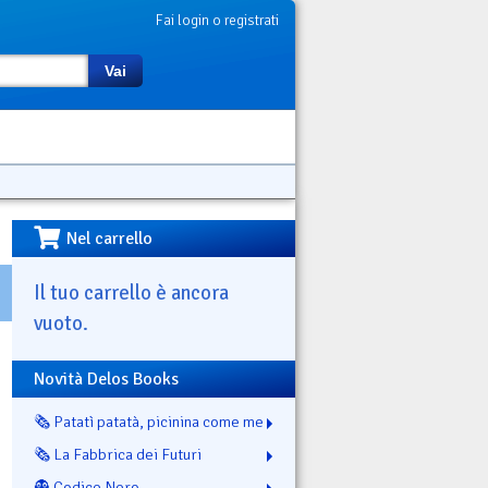
Fai login o registrati
Vai
Nel carrello
Il tuo carrello è ancora
vuoto.
Novità Delos Books
🗞️ Patatì patatà, picinina come me
🗞️ La Fabbrica dei Futuri
👻 Codice Nero