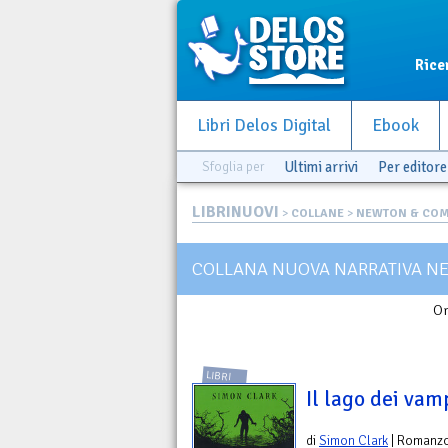
Rice
Libri Delos Digital
Ebook
Sfoglia per
Ultimi arrivi
Per editore
LIBRINUOVI
>
COLLANE
>
NEWTON & CO
COLLANA NUOVA NARRATIVA N
Or
LIBRI
Il lago dei vam
di
Simon Clark
| Romanz