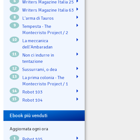
6
Writers Magazine Italia 25
7
Writers Magazine Italia 63
8
L'arma di Tauros
9
Tempesta - The
Montecristo Project / 2
10
La meccanica
dell'Ambaradan
11
Non ci indurre in
tentazione
12
Sussurrami, o dea
13
La prima colonia - The
Montecristo Project / 1
14
Robot 103
15
Robot 104
Ebook più venduti
Aggiornata ogni ora
1
Robot 105