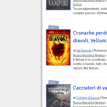
Nuova Narrativa Newton
n
Horror
Tossicodipendente, sotto
compito preciso: eliminar
LIBRI
Cronache perd
diavoli. Vellum.
di
Hal Duncan
| Romanzo
Nuova Narrativa Newton
-
Il Vellum è lo sconfinato r
scritto il mondo, tutti i
milioni. Nel Vellum...
LIBRI
Cacciatori di v
di
Colleen Gleason
| Ro
Nuova Narrativa Newton
-
Generazione dopo genera