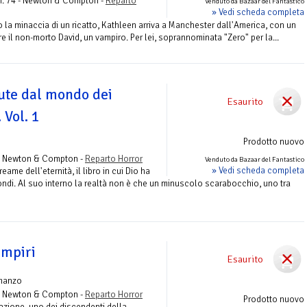
. 74 - Newton & Compton -
Reparto
Venduto da Bazaar del Fantastico
» Vedi scheda completa
 la minaccia di un ricatto, Kathleen arriva a Manchester dall'America, con un
e il non-morto David, un vampiro. Per lei, soprannominata "Zero" per la...
ute dal mondo dei
Esaurito
 Vol. 1
Prodotto nuovo
 Newton & Compton -
Reparto Horror
Venduto da Bazaar del Fantastico
» Vedi scheda completa
eame dell'eternità, il libro in cui Dio ha
 mondi. Al suo interno la realtà non è che un minuscolo scarabocchio, uno tra
ampiri
Esaurito
manzo
 Newton & Compton -
Reparto Horror
Prodotto nuovo
zione, uno dei discendenti della