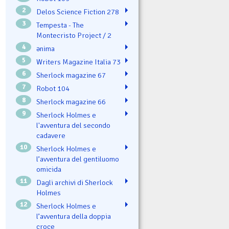
2
Delos Science Fiction 278
3
Tempesta - The
Montecristo Project / 2
4
ənima
5
Writers Magazine Italia 73
6
Sherlock magazine 67
7
Robot 104
8
Sherlock magazine 66
9
Sherlock Holmes e
l'avventura del secondo
cadavere
10
Sherlock Holmes e
l’avventura del gentiluomo
omicida
11
Dagli archivi di Sherlock
Holmes
12
Sherlock Holmes e
l’avventura della doppia
croce