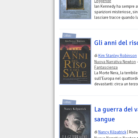
Leggende
Ian Kennedy ha sempre avu
sparizioni misteriose, 
lasciare tracce quando lu
LIBRI
Gli anni del ris
di
Kim Stanley Robinson
Nuova Narrativa Newton
-
Fantascienza
La Morte Nera, la terribil
sull'Europa nel quattor
devastanti: circa un terz
LIBRI
La guerra dei v
sangue
di
Nancy Kilpatrick
| Rom