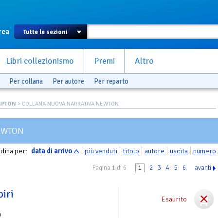
rca
Libri collezionismo
Premi
Altro
Per collana
Per autore
Per reparto
MPTON
> COLLANA NUOVA NARRATIVA NEWTON
EWTON
dina per:
data di arrivo
più venduti
titolo
autore
uscita
numero
Pagina 1 di 6
1
2
3
4
5
6
avanti
piri
Esaurito
o