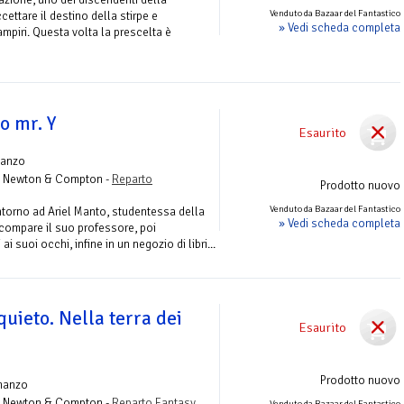
Venduto da Bazaar del Fantastico
cettare il destino della stirpe e
» Vedi scheda completa
ampiri. Questa volta la prescelta è
o mr. Y
Esaurito
anzo
 Newton & Compton -
Reparto
Prodotto nuovo
Venduto da Bazaar del Fantastico
ntorno ad Ariel Manto, studentessa della
» Vedi scheda completa
 scompare il suo professore, poi
 ai suoi occhi, infine in un negozio di libri...
uieto. Nella terra dei
Esaurito
Prodotto nuovo
manzo
 Newton & Compton -
Reparto Fantasy
Venduto da Bazaar del Fantastico