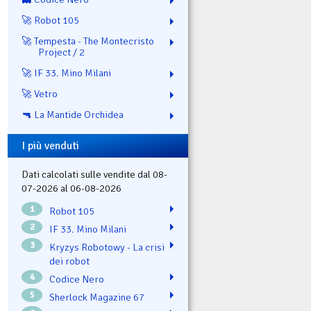
🚀 Robot 105
🚀 Tempesta - The Montecristo
Project / 2
🚀 IF 33. Mino Milani
🚀 Vetro
🔫 La Mantide Orchidea
I più venduti
Dati calcolati sulle vendite dal 08-
07-2026 al 06-08-2026
1
Robot 105
2
IF 33. Mino Milani
3
Kryzys Robotowy - La crisi
dei robot
4
Codice Nero
5
Sherlock Magazine 67