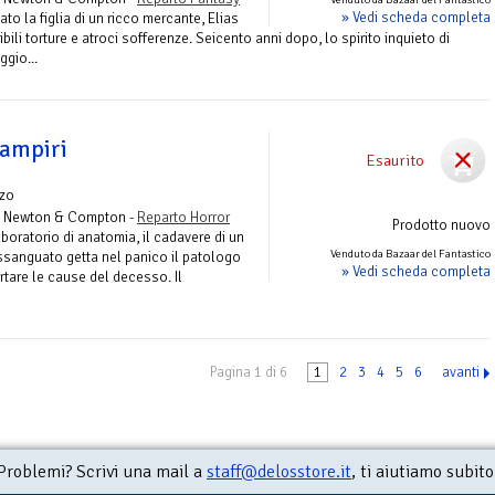
» Vedi scheda completa
to la figlia di un ricco mercante, Elias
ibili torture e atroci sofferenze. Seicento anni dopo, lo spirito inquieto di
gio...
vampiri
Esaurito
zo
 Newton & Compton -
Reparto Horror
Prodotto nuovo
aboratorio di anatomia, il cadavere di un
Venduto da Bazaar del Fantastico
anguato getta nel panico il patologo
» Vedi scheda completa
rtare le cause del decesso. Il
Pagina 1 di 6
1
2
3
4
5
6
avanti
Problemi? Scrivi una mail a
staff@delosstore.it
, ti aiutiamo subito