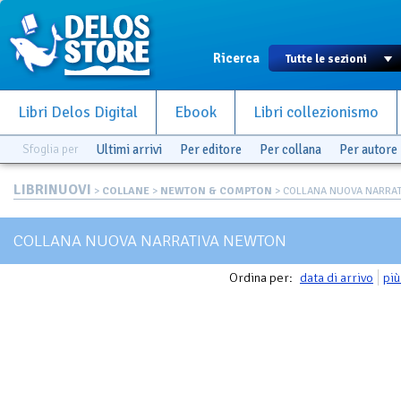
Ricerca
Libri Delos Digital
Ebook
Libri collezionismo
Sfoglia per
Ultimi arrivi
Per editore
Per collana
Per autore
LIBRINUOVI
>
COLLANE
>
NEWTON & COMPTON
> COLLANA NUOVA NARRA
COLLANA NUOVA NARRATIVA NEWTON
Ordina per:
data di arrivo
più