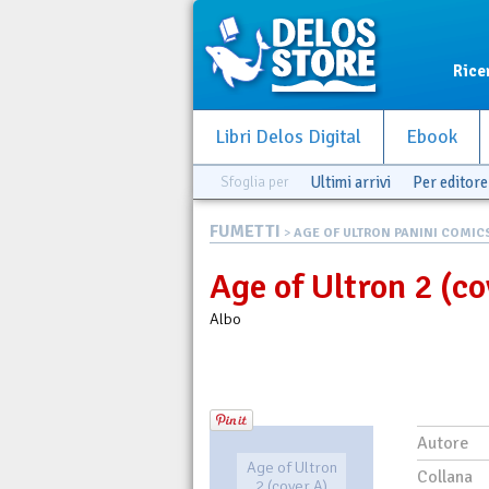
Rice
Libri Delos Digital
Ebook
Sfoglia per
Ultimi arrivi
Per editore
FUMETTI
>
AGE OF ULTRON PANINI COMIC
Age of Ultron 2 (co
Albo
Autore
Age of Ultron
Collana
2 (cover A)