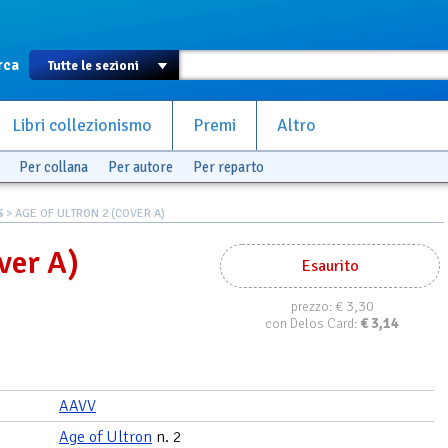
rca
Libri collezionismo
Premi
Altro
Per collana
Per autore
Per reparto
S
> AGE OF ULTRON 2 (COVER A)
ver A)
Esaurito
€ 3,30
prezzo:
€
3,14
con Delos Card:
AAVV
Age of Ultron
n. 2