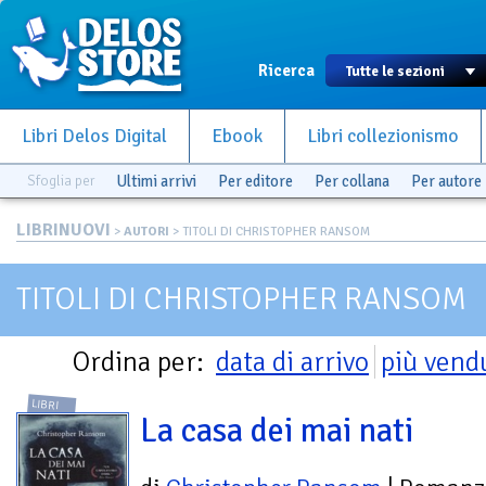
Ricerca
Libri Delos Digital
Ebook
Libri collezionismo
Sfoglia per
Ultimi arrivi
Per editore
Per collana
Per autore
LIBRINUOVI
>
AUTORI
> TITOLI DI CHRISTOPHER RANSOM
TITOLI DI CHRISTOPHER RANSOM
Ordina per:
data di arrivo
più vend
LIBRI
La casa dei mai nati