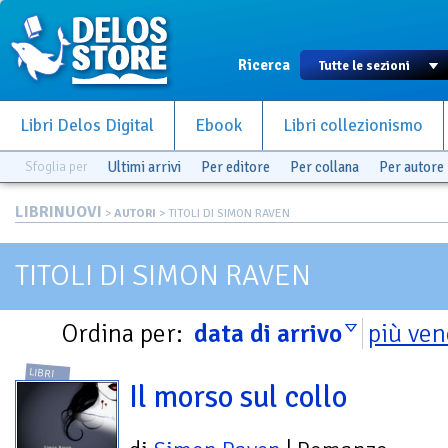
Ricerca
Libri Delos Digital
Ebook
Libri collezionismo
Sfoglia per
Ultimi arrivi
Per editore
Per collana
Per autore
LIBRINUOVI
>
AUTORI
> TITOLI DI SIMON RAVEN
TITOLI DI SIMON RAVEN
Ordina per:
data di arrivo
più ven
LIBRI
Il morso sul collo