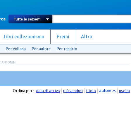
rca
Libri collezionismo
Premi
Altro
Per collana
Per autore
Per reparto
N ANTONINI
Ordina per:
data di arrivo
più venduti
titolo
autore
uscita