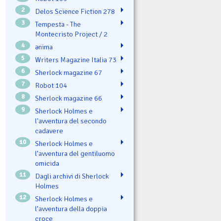
2
Delos Science Fiction 278
3
Tempesta - The
Montecristo Project / 2
4
ənima
5
Writers Magazine Italia 73
6
Sherlock magazine 67
7
Robot 104
8
Sherlock magazine 66
9
Sherlock Holmes e
l'avventura del secondo
cadavere
10
Sherlock Holmes e
l’avventura del gentiluomo
omicida
11
Dagli archivi di Sherlock
Holmes
12
Sherlock Holmes e
l’avventura della doppia
croce