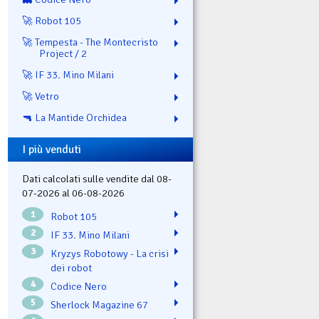
🚀 Robot 105
🚀 Tempesta - The Montecristo
Project / 2
🚀 IF 33. Mino Milani
🚀 Vetro
🔫 La Mantide Orchidea
I più venduti
Dati calcolati sulle vendite dal 08-
07-2026 al 06-08-2026
1
Robot 105
2
IF 33. Mino Milani
3
Kryzys Robotowy - La crisi
dei robot
4
Codice Nero
5
Sherlock Magazine 67