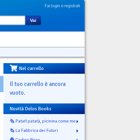
Fai login o registrati
Vai
Nel carrello
Il tuo carrello è ancora
vuoto.
Novità Delos Books
🗞️ Patatì patatà, picinina come me
🗞️ La Fabbrica dei Futuri
👻 Codice Nero