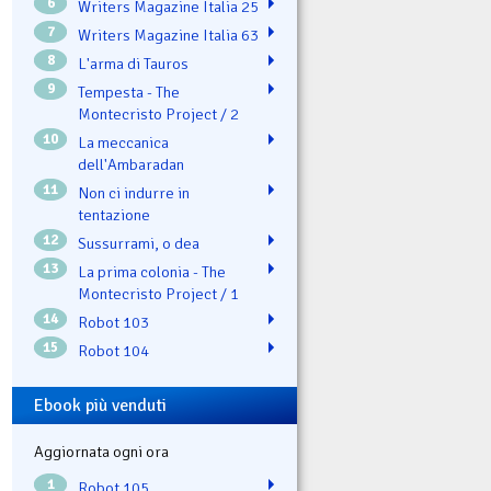
6
Writers Magazine Italia 25
7
Writers Magazine Italia 63
8
L'arma di Tauros
9
Tempesta - The
Montecristo Project / 2
10
La meccanica
dell'Ambaradan
11
Non ci indurre in
tentazione
12
Sussurrami, o dea
13
La prima colonia - The
Montecristo Project / 1
14
Robot 103
15
Robot 104
Ebook più venduti
Aggiornata ogni ora
1
Robot 105