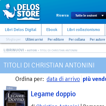
Ricerca
Libri Delos Digital
Ebook
Libri collezionismo
Sfoglia per
Ultimi arrivi
Per editore
Per collana
Per autore
LIBRINUOVI
>
AUTORI
> TITOLI DI CHRISTIAN ANTONINI
TITOLI DI CHRISTIAN ANTONINI
Ordina per:
data di arrivo
più vend
LIBRI
Legame doppio