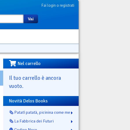
Fai login o registrati
Vai
Nel carrello
Il tuo carrello è ancora
vuoto.
Novità Delos Books
🗞️ Patatì patatà, picinina come me
🗞️ La Fabbrica dei Futuri
👻 Codice Nero