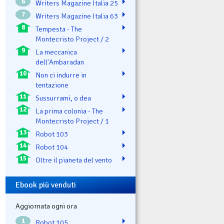
6
Writers Magazine Italia 25
7
Writers Magazine Italia 63
8
Tempesta - The
Montecristo Project / 2
9
La meccanica
dell'Ambaradan
10
Non ci indurre in
tentazione
11
Sussurrami, o dea
12
La prima colonia - The
Montecristo Project / 1
13
Robot 103
14
Robot 104
15
Oltre il pianeta del vento
Ebook più venduti
Aggiornata ogni ora
1
Robot 105