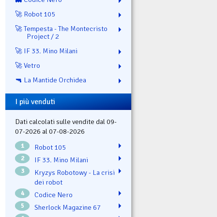
🚀 Robot 105
🚀 Tempesta - The Montecristo
Project / 2
🚀 IF 33. Mino Milani
🚀 Vetro
🔫 La Mantide Orchidea
I più venduti
Dati calcolati sulle vendite dal 09-
07-2026 al 07-08-2026
1
Robot 105
2
IF 33. Mino Milani
3
Kryzys Robotowy - La crisi
dei robot
4
Codice Nero
5
Sherlock Magazine 67