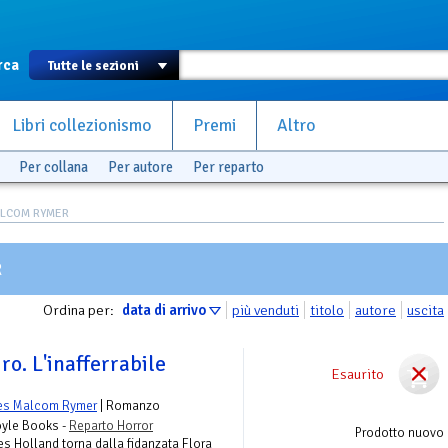
rca
Libri collezionismo
Premi
Altro
Per collana
Per autore
Per reparto
MALCOM RYMER
R
Ordina per:
data di arrivo
più venduti
titolo
autore
uscita
ro. L'inafferrabile
Esaurito
es Malcom Rymer
| Romanzo
oyle Books -
Reparto Horror
Prodotto nuovo
es Holland torna dalla fidanzata Flora