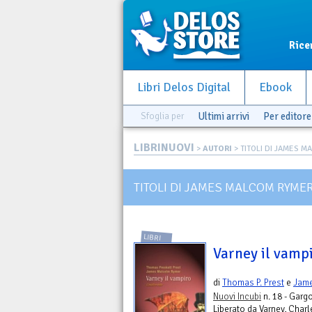
Rice
Libri Delos Digital
Ebook
Sfoglia per
Ultimi arrivi
Per editore
LIBRINUOVI
>
AUTORI
> TITOLI DI JAMES 
TITOLI DI JAMES MALCOM RYME
LIBRI
Varney il vampi
di
Thomas P. Prest
e
Jam
Nuovi Incubi
n. 18 - Garg
Liberato da Varney, Charl