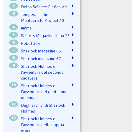
2
Delos Science Fiction 278
3
Tempesta - The
Montecristo Project / 2
4
ənima
5
Writers Magazine Italia 73
6
Robot 104
7
Sherlock magazine 66
8
Sherlock magazine 67
9
Sherlock Holmes e
l'avventura del secondo
cadavere
10
Sherlock Holmes e
l’avventura del gentiluomo
omicida
11
Dagli archivi di Sherlock
Holmes
12
Sherlock Holmes e
l’avventura della doppia
croce