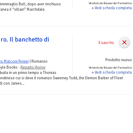
Venduto da Bazaar del Fantastico
Ammiraglio Bell, dopo aver rinchiuso
» Vedi scheda completa
ranea il “villain” Marchdale.
ro. Il banchetto di
Esaurito
Prodotto nuovo
es Malcom Rymer
| Romanzo
oyle Books -
Reparto Horror
Venduto da Bazaar del Fantastico
» Vedi scheda completa
ibuita in un primo tempo a Thomas
londinese cui si deve il romanzo Sweeney Todd, the Demon Barber of Fleet
rdi con James...