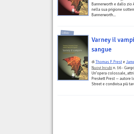
Bannerworth e dallo zio 
nella sua prigione sotter
Bannerworth...
LIBRI
Varney il vampi
sangue
di
Thomas P. Prest
e
Jam
Nuovi Incubi
n. 16 - Garg
Un’opera colossale, attr
Preskett Prest — autore 
Street e condivisa più ta