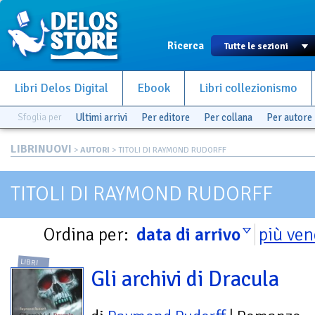
Ricerca
Libri Delos Digital
Ebook
Libri collezionismo
Sfoglia per
Ultimi arrivi
Per editore
Per collana
Per autore
LIBRINUOVI
>
AUTORI
> TITOLI DI RAYMOND RUDORFF
TITOLI DI RAYMOND RUDORFF
Ordina per:
data di arrivo
più ven
LIBRI
Gli archivi di Dracula