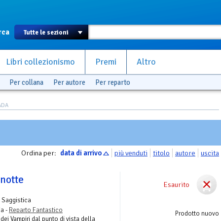
rca
Libri collezionismo
Premi
Altro
Per collana
Per autore
Per reparto
ADA
Ordina per:
data di arrivo
più venduti
titolo
autore
uscita
 notte
Esaurito
 Saggistica
a -
Reparto Fantastico
Prodotto nuovo
ei Vampiri dal punto di vista della