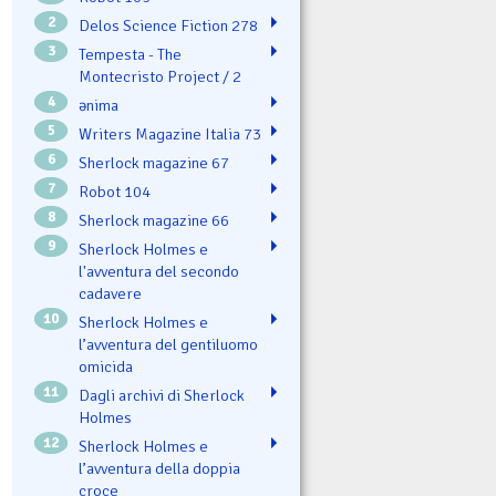
2
Delos Science Fiction 278
3
Tempesta - The
Montecristo Project / 2
4
ənima
5
Writers Magazine Italia 73
6
Sherlock magazine 67
7
Robot 104
8
Sherlock magazine 66
9
Sherlock Holmes e
l'avventura del secondo
cadavere
10
Sherlock Holmes e
l’avventura del gentiluomo
omicida
11
Dagli archivi di Sherlock
Holmes
12
Sherlock Holmes e
l’avventura della doppia
croce