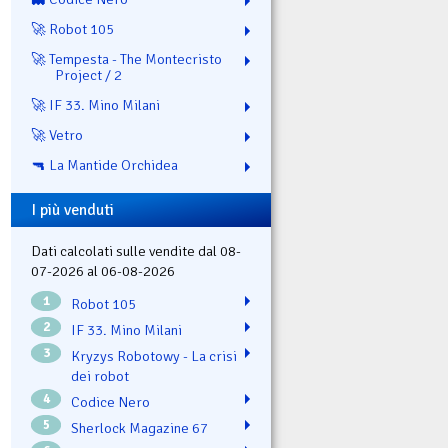
🚀 Robot 105
🚀 Tempesta - The Montecristo
Project / 2
🚀 IF 33. Mino Milani
🚀 Vetro
🔫 La Mantide Orchidea
I più venduti
Dati calcolati sulle vendite dal 08-
07-2026 al 06-08-2026
1
Robot 105
2
IF 33. Mino Milani
3
Kryzys Robotowy - La crisi
dei robot
4
Codice Nero
5
Sherlock Magazine 67