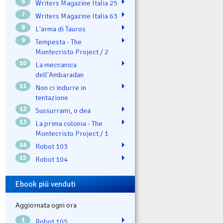
6
Writers Magazine Italia 25
7
Writers Magazine Italia 63
8
L'arma di Tauros
9
Tempesta - The
Montecristo Project / 2
10
La meccanica
dell'Ambaradan
11
Non ci indurre in
tentazione
12
Sussurrami, o dea
13
La prima colonia - The
Montecristo Project / 1
14
Robot 103
15
Robot 104
Ebook più venduti
Aggiornata ogni ora
1
Robot 105