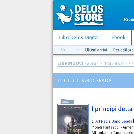
Rice
Libri Delos Digital
Ebook
Sfoglia per
Ultimi arrivi
Per editore
LIBRINUOVI
>
AUTORI
> TITOLI DI DARIO SP
TITOLI DI DARIO SPADA
LIBRI
I principi della
di
Art Red
e
Dario Spada
|
Mondi Fantastici
- Armeni
Affrontando l'argomento d