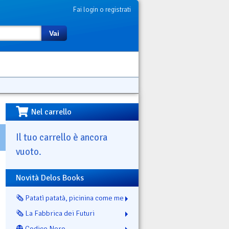
Fai login o registrati
Vai
Nel carrello
Il tuo carrello è ancora
vuoto.
Novità Delos Books
🗞️ Patatì patatà, picinina come me
🗞️ La Fabbrica dei Futuri
👻 Codice Nero