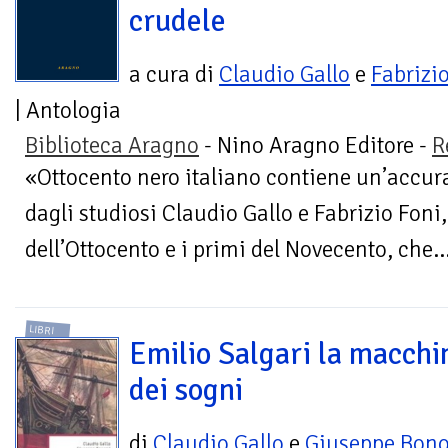
crudele
a cura di
Claudio Gallo
e
Fabrizi
| Antologia
Biblioteca Aragno
- Nino Aragno Editore -
R
«Ottocento nero italiano contiene un’accura
dagli studiosi Claudio Gallo e Fabrizio Foni, d
dell’Ottocento e i primi del Novecento, che..
LIBRI
Emilio Salgari la macchi
dei sogni
di
Claudio Gallo
e
Giuseppe Bon