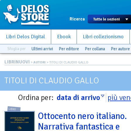
Ricerca
Libri Delos Digital
Ebook
Libri collezionismo
Sfoglia per
Ultimi arrivi
Per editore
Per collana
Per autore
LIBRINUOVI
>
AUTORI
> TITOLI DI CLAUDIO GALLO
TITOLI DI CLAUDIO GALLO
Ordina per:
data di arrivo
più ven
LIBRI
Ottocento nero italiano.
Narrativa fantastica e