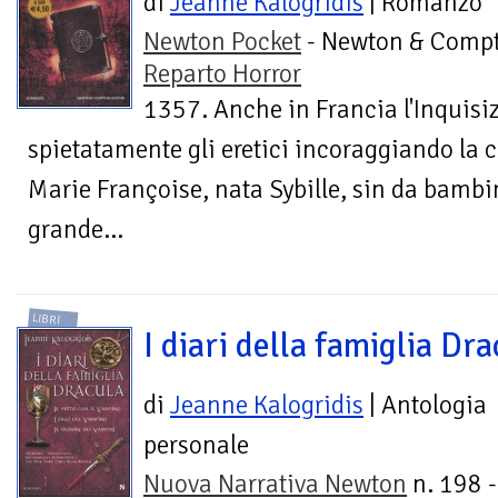
di
Jeanne Kalogridis
| Romanzo
Newton Pocket
- Newton & Compt
Reparto Horror
1357. Anche in Francia l'Inquisi
spietatamente gli eretici incoraggiando la c
Marie Françoise, nata Sybille, sin da bamb
grande...
LIBRI
I diari della famiglia Dra
di
Jeanne Kalogridis
| Antologia
personale
Nuova Narrativa Newton
n. 198 -