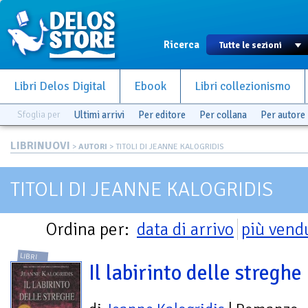
Ricerca
Libri Delos Digital
Ebook
Libri collezionismo
Sfoglia per
Ultimi arrivi
Per editore
Per collana
Per autore
LIBRINUOVI
>
AUTORI
> TITOLI DI JEANNE KALOGRIDIS
TITOLI DI JEANNE KALOGRIDIS
Ordina per:
data di arrivo
più vend
LIBRI
Il labirinto delle streghe