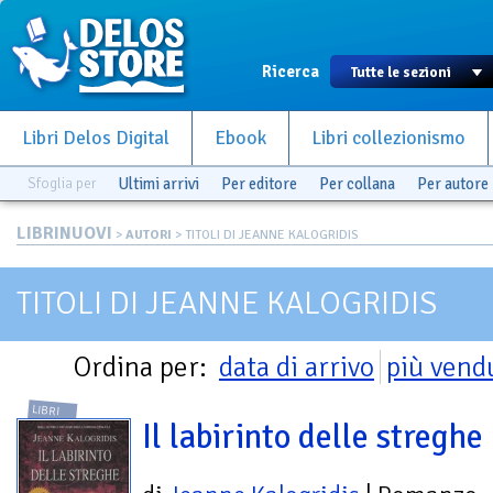
Ricerca
Libri Delos Digital
Ebook
Libri collezionismo
Sfoglia per
Ultimi arrivi
Per editore
Per collana
Per autore
LIBRINUOVI
>
AUTORI
> TITOLI DI JEANNE KALOGRIDIS
TITOLI DI JEANNE KALOGRIDIS
Ordina per:
data di arrivo
più vend
LIBRI
Il labirinto delle streghe