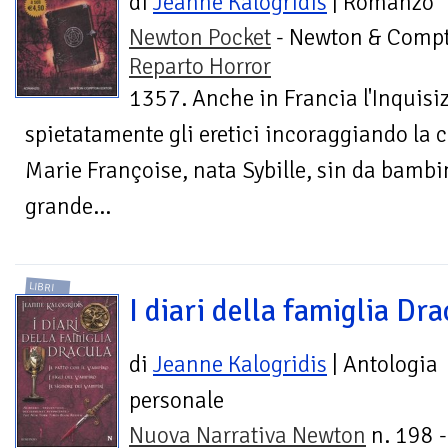
di
Jeanne Kalogridis
| Romanzo
Newton Pocket
- Newton & Compt
Reparto Horror
1357. Anche in Francia l'Inquisi
spietatamente gli eretici incoraggiando la c
Marie Françoise, nata Sybille, sin da bamb
grande...
LIBRI
I diari della famiglia Dra
di
Jeanne Kalogridis
| Antologia
personale
Nuova Narrativa Newton
n. 198 -