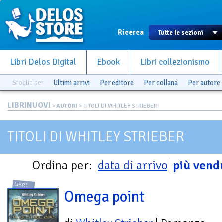
Ricerca
Libri Delos Digital
Ebook
Libri collezionismo
Sfoglia per
Ultimi arrivi
Per editore
Per collana
Per autore
LIBRINUOVI
>
AUTORI
> TITOLI DI WHITLEY STRIEBER
TITOLI DI WHITLEY STRIEBER
Ordina per:
data di arrivo
più vend
LIBRI
Omega point