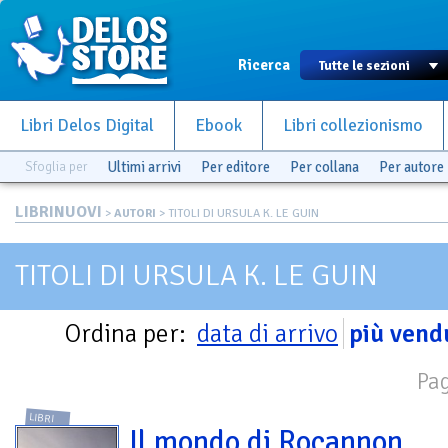
Ricerca
Libri Delos Digital
Ebook
Libri collezionismo
Sfoglia per
Ultimi arrivi
Per editore
Per collana
Per autore
LIBRINUOVI
>
AUTORI
> TITOLI DI URSULA K. LE GUIN
TITOLI DI URSULA K. LE GUIN
Ordina per:
data di arrivo
più vend
Pag
LIBRI
Il mondo di Rocannon