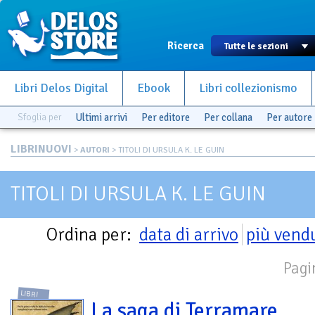
Ricerca
Libri Delos Digital
Ebook
Libri collezionismo
Sfoglia per
Ultimi arrivi
Per editore
Per collana
Per autore
LIBRINUOVI
>
AUTORI
> TITOLI DI URSULA K. LE GUIN
TITOLI DI URSULA K. LE GUIN
Ordina per:
data di arrivo
più vend
Pagi
LIBRI
La saga di Terramare