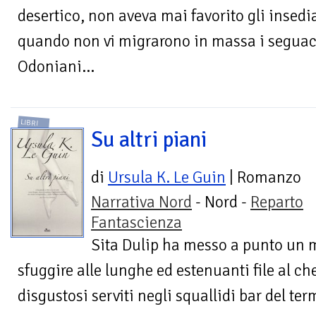
desertico, non aveva mai favorito gli insed
quando non vi migrarono in massa i seguaci 
Odoniani...
LIBRI
Su altri piani
di
Ursula K. Le Guin
| Romanzo
Narrativa Nord
- Nord -
Reparto
Fantascienza
Sita Dulip ha messo a punto un m
sfuggire alle lunghe ed estenuanti file al ch
disgustosi serviti negli squallidi bar del term