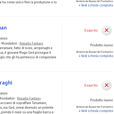
Venduto da Bazaar del Fantastico
 ha come unico fine la produzione e lo
» Vedi scheda completa
uan
Esaurito
manzo
- Mondadori -
Reparto Fantasy
Prodotto nuovo
rramare, fatto di isole, arcipelaghi e
Venduto da Bazaar del Fantastico
ua, il giovane Mago Ged prosegue il
» Vedi scheda completa
gio che gli ha permesso di conquistare
Draghi
Esaurito
manzo
Mondadori -
Reparto Fantasy
Prodotto nuovo
nacciano di sopraffare Terramare,
Venduto da Bazaar del Fantastico
a, ma Ged, ormai divenuto un potente
» Vedi scheda completa
 prende il mare su una fragile barca a