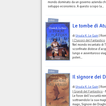
mondo dominato da un governo azienda che
sviluppo economico. A questo scopo la...
LIBRI
Le tombe di At
di
Ursula K. Le Guin
| Ro
I Classici del Fantastico
Nel mondo incantato di Te
sconfinate distese d'acq
lungo e avventuroso viag
poteri...
LIBRI
Il signore dei 
di
Ursula K. Le Guin
| Ro
I Grandi del Fantastico
- 
Le forze dell'oscurità mi
sottraendole la sua magi
mago, Signore dei Draghi,