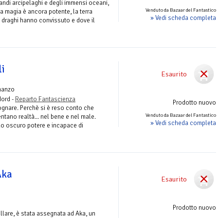
andi arcipelaghi e degli immensi oceani,
Venduto da Bazaar del Fantastico
a magia è ancora potente, la terra
» Vedi scheda completa
 draghi hanno convissuto e dove il
li
Esaurito
manzo
Nord -
Reparto Fantascienza
Prodotto nuovo
ognare. Perchè si è reso conto che
Venduto da Bazaar del Fantastico
entano realtà... nel bene e nel male.
» Vedi scheda completa
o oscuro potere e incapace di
Aka
Esaurito
Prodotto nuovo
ellare, è stata assegnata ad Aka, un