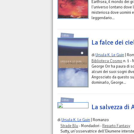
Earthsea, il mondo dei gr
l'universo lontano dove l
misteriosa dove uomini e
leggendario...
LIBRI
La falce dei cie
di
Ursula K. Le Guin
| Ro
Biblioteca Cosmo
n. 1 - 
George Orr ha paura di s
alcuni dei suoi sogni div
Angosciato da questo su
dominarlo, George...
LIBRI
La salvezza di 
di
Ursula K. Le Guin
| Romanzo
Strade Blu
- Mondadori -
Reparto Fantasy
Sutty, un'osservatrice dell'Ekumene interst