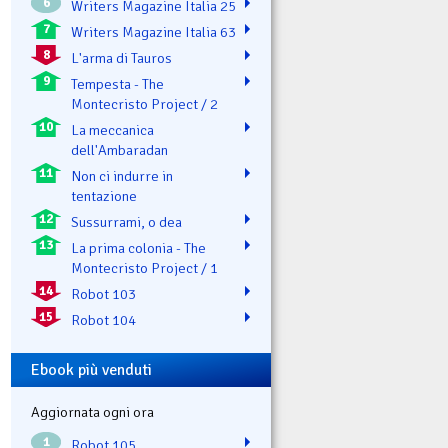
6
Writers Magazine Italia 25
7
Writers Magazine Italia 63
8
L'arma di Tauros
9
Tempesta - The
Montecristo Project / 2
10
La meccanica
dell'Ambaradan
11
Non ci indurre in
tentazione
12
Sussurrami, o dea
13
La prima colonia - The
Montecristo Project / 1
14
Robot 103
15
Robot 104
Ebook più venduti
Aggiornata ogni ora
1
Robot 105