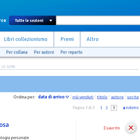
rca
Libri collezionismo
Premi
Altro
Per collana
Per autore
Per reparto
. LE GUIN
Ordina per:
data di arrivo
più venduti
titolo
autore
uscita
Pagina 3 di 3
1
2
3
indietro
rosa
Esaurito
ologia personale