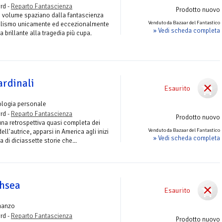
rd -
Reparto Fantascienza
Prodotto nuovo
to volume spaziano dalla fantascienza
Venduto da Bazaar del Fantastico
realismo unicamente ed eccezionalmente
» Vedi scheda completa
brillante alla tragedia più cupa.
ardinali
Esaurito
ologia personale
rd -
Reparto Fantascienza
Prodotto nuovo
 una retrospettiva quasi completa dei
Venduto da Bazaar del Fantastico
ell'autrice, apparsi in America agli inizi
» Vedi scheda completa
ta di diciassette storie che...
thsea
Esaurito
manzo
rd -
Reparto Fantascienza
Prodotto nuovo