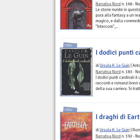
Narrativa Nord
n. 168 - No
Le storie riunite in ques
pura alla fantasy a un 
magico, e dalla commedia 
"Intercom",...
LIBRI
I dodici punti c
di
Ursula K. Le Guin
| Ant
Narrativa Nord
n. 183 - No
I dodici punti cardinali è
racconti e romanzi brevi d
della sua carriera. Si trat
LIBRI
I draghi di Ear
di
Ursula K. Le Guin
| Ro
Narrativa Nord
n. 192 - No