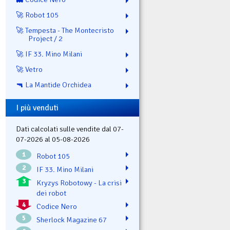
🚀 Robot 105
🚀 Tempesta - The Montecristo
Project / 2
🚀 IF 33. Mino Milani
🚀 Vetro
🔫 La Mantide Orchidea
I più venduti
Dati calcolati sulle vendite dal 07-
07-2026 al 05-08-2026
1
Robot 105
2
IF 33. Mino Milani
3
Kryzys Robotowy - La crisi
dei robot
4
Codice Nero
5
Sherlock Magazine 67