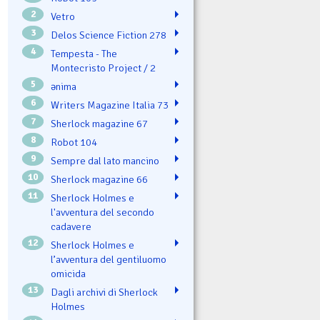
2
Vetro
3
Delos Science Fiction 278
4
Tempesta - The
Montecristo Project / 2
5
ənima
6
Writers Magazine Italia 73
7
Sherlock magazine 67
8
Robot 104
9
Sempre dal lato mancino
10
Sherlock magazine 66
11
Sherlock Holmes e
l'avventura del secondo
cadavere
12
Sherlock Holmes e
l’avventura del gentiluomo
omicida
13
Dagli archivi di Sherlock
Holmes