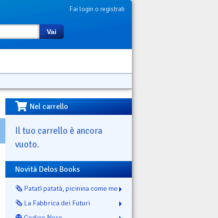
Fai login o registrati
Vai
Nel carrello
Il tuo carrello è ancora
vuoto.
Novità Delos Books
🗞️ Patatì patatà, picinina come me
🗞️ La Fabbrica dei Futuri
👻 Codice Nero