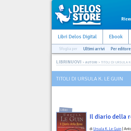
Rice
Libri Delos Digital
Ebook
Sfoglia per
Ultimi arrivi
Per editore
LIBRINUOVI
>
AUTORI
> TITOLI DI URSULA K
TITOLI DI URSULA K. LE GUIN
LIBRI
Il diario della 
di
Ursula K. Le Guin
| Ant