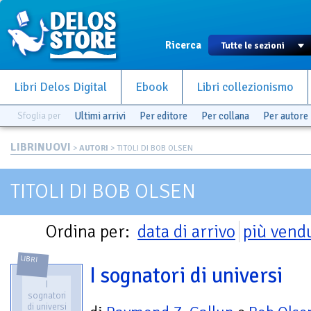
Ricerca
Libri Delos Digital
Ebook
Libri collezionismo
Sfoglia per
Ultimi arrivi
Per editore
Per collana
Per autore
LIBRINUOVI
>
AUTORI
> TITOLI DI BOB OLSEN
TITOLI DI BOB OLSEN
Ordina per:
data di arrivo
più vend
LIBRI
I sognatori di universi
I
sognatori
di universi